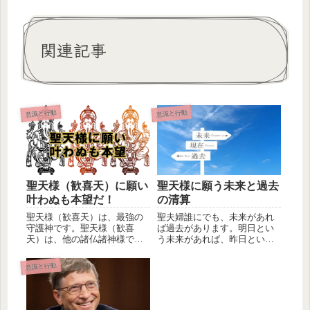
関連記事
意識と行動
意識と行動
聖天様（歓喜天）に願い
聖天様に願う未来と過去
叶わぬも本望だ！
の清算
聖天様（歓喜天）は、最強の
聖夫婦誰にでも、未来があれ
守護神です。聖天様（歓喜
ば過去があります。明日とい
天）は、他の諸仏諸神様で叶
う未来があれば、昨日という
わぬ願いも叶えてくれます。
過去があります。聖天様に願
聖天様（歓...
い叶えて...
意識と行動