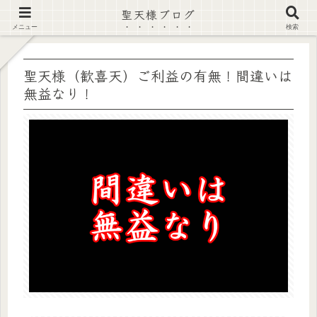
聖天様ブログ
【注意喚起】偽サイト及び偽情報に注意 ▶確認する◀
メニュー
検索
聖天様（歓喜天）ご利益の有無！間違いは
無益なり！