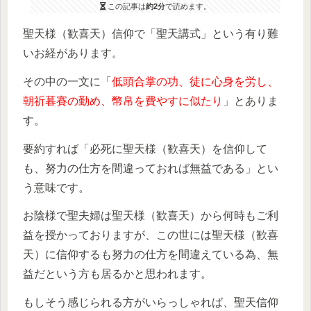
この記事は
約2分
で読めます。
聖天様（歓喜天）信仰で「聖天講式」という有り難
いお経があります。
その中の一文に「
低頭合掌の功、徒に心身を労し、
朝祈暮賽の勤め、幣帛を費やすに似たり
」とありま
す。
要約すれば「必死に聖天様（歓喜天）を信仰して
も、努力の仕方を間違っておれば無益である」とい
う意味です。
お陰様で聖夫婦は聖天様（歓喜天）から何時もご利
益を授かっておりますが、この世には聖天様（歓喜
天）に信仰するも努力の仕方を間違えている為、無
益だという方も居るかと思われます。
もしそう感じられる方がいらっしゃれば、聖天信仰