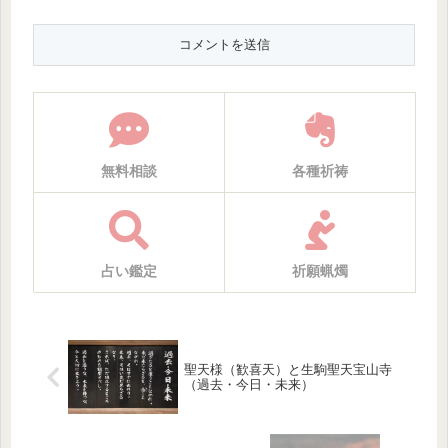
無料相談
各種祈祷
占い鑑定
祈願蝋燭
聖天様（歓喜天）と生駒聖天宝山寺
（過去・今日・未来）