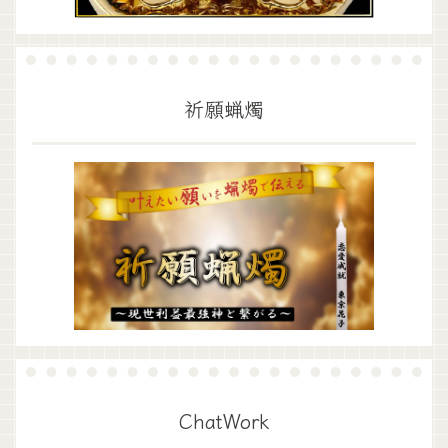
祈願蝋燭
ChatWork