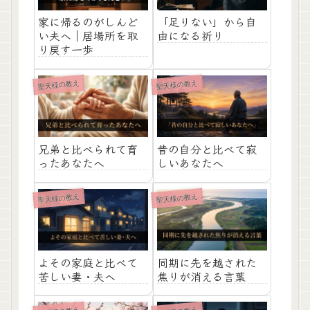
家に帰るのがしんど
「足りない」から自
い夫へ｜居場所を取
由になる祈り
り戻す一歩
聖天様の教え
聖天様の教え
兄弟と比べられて育
昔の自分と比べて寂
ったあなたへ
しいあなたへ
聖天様の教え
聖天様の教え
よその家庭と比べて
同期に先を越された
苦しい妻・夫へ
焦りが消える言葉