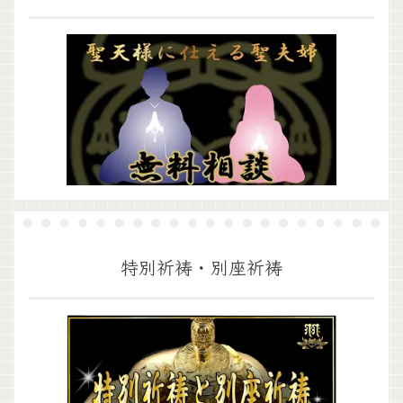
特別祈祷・別座祈祷