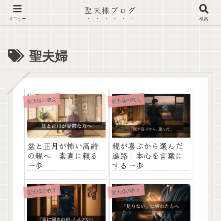
聖天様ブログ
【注意喚起】偽サイト及び偽情報に注意 ▶確認する◀
メニュー
検索
聖夫婦
聖天様の教え
聖天様の教え
盆と正月が怖い高齢
親が喜ぶから選んだ
の親へ｜素直に頼る
進路｜本心を言葉に
一歩
する一歩
聖天様の教え
聖天様の教え