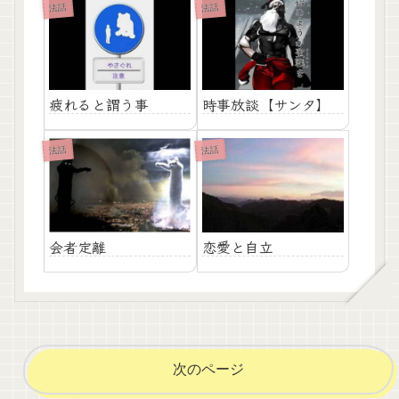
法話
法話
疲れると謂う事
時事放談【サンタ】
法話
法話
会者定離
恋愛と自立
次のページ