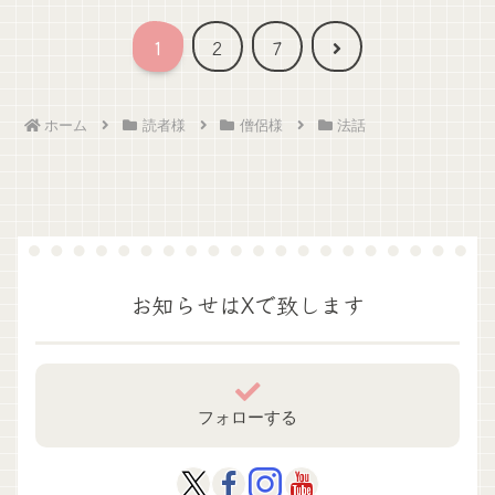
次
1
2
7
へ
ホーム
読者様
僧侶様
法話
お知らせはXで致します
フォローする