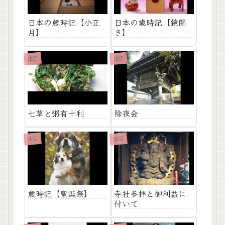
日本の歳時記【小正
日本の歳時記【鏡開
月】
き】
法話
法話
七草と粥有十利
除夜会
法話
法話
歳時記【聖誕祭】
寺社参拝と御利益に
付いて