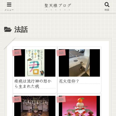
聖天様ブログ
【注意喚起】偽サイト及び偽情報に注意 ▶確認する◀
メニュー
検索
法話
法話
法話
疫病は流行神の怒か
花火信仰？
ら生まれた病
法話
法話