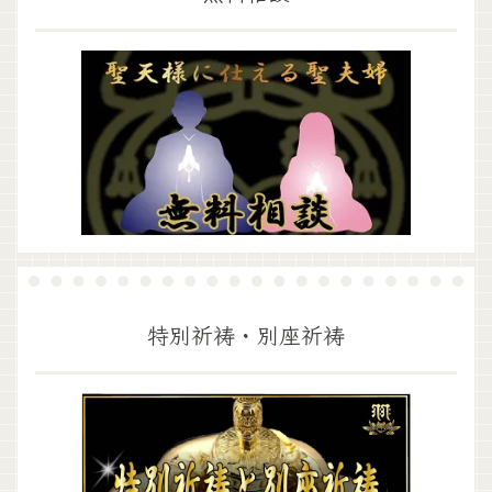
特別祈祷・別座祈祷