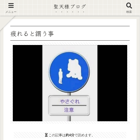
聖天様ブログ
【注意喚起】偽サイト及び偽情報に注意 ▶確認する◀
メニュー
検索
疲れると謂う事
この記事は
約4分
で読めます。