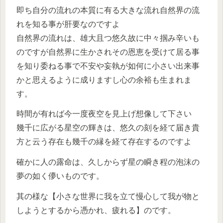
即ち自分の流れの本質に有る大きな流れ自然界の流
れを知る事が肝要なのですよ
自然界の流れは、雄大且つ悠久故に中々掴み辛いも
のですが自然界に生かされその恩恵を受けて居る事
を知り委ねる事で不安や妄執が如何に小さい出来事
かと思えるように成りますし心の余裕も生まれま
す。
時間が有れば今一度夜空を見上げ想像して下さい
幾千に広がる星空の輝きは、悠久の刻を経て届き貴
方と云う存在も幾千の縁を経て存在するのですよ
確かに人の露命は、久しからず星の瞬き程の泡沫の
夢の如く儚いものです。
其の様な【小さな世界に我を立て慢心して我が物と
しようとするから憑かれ、疲れる】のです。