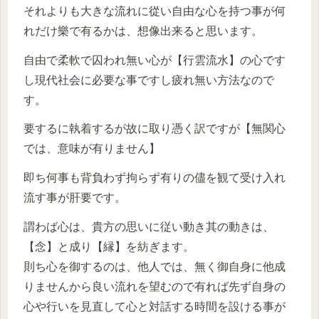
それよりも大きな流れに從い自由な心を持つ事が何
れだけ樂で有るかは、想像出来ると思います。
自由で柔軟で囚われ無い心が【行雲流水】の心です
し現代社会に必要な事ですし疲れ無い方法なので
す。
要するに執着するが故に取り憑く訳ですが【無関心
では、意味が有りません】
即ち何事も背負わず拘らず有りの儘を観て受け入れ
流す事が肝要です。
謂わば心は、貴方の思いに従い動き其の動きは、
【念】と成り【縁】を紡ぎます。
則ち心を御するのは、他人では、無く御自身に他成
りませんから良い流れを望むので有れば先ず自身の
心や行いを見直して心と対話する時間を設ける事が