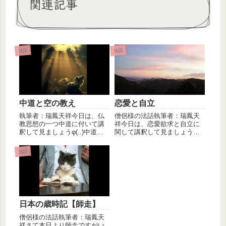
関連記事
法話
法話
中道と空の教え
恋愛と自立
執筆者：瑞鳳天祥今日は、仏
僧侶様の法話執筆者：瑞鳳天
教思想の一つ中道に付いて講
祥今日は、恋愛欲求と自立に
釈して見ましょうφ(..)中道と
関して講釈して見ましょう。
は、要するに偏らない事を意
人間の恋愛する理由に付いて
味...
以前にお...
法話
日本の歳時記【師走】
僧侶様の法話執筆者：瑞鳳天
祥さて本日より師走ですがい