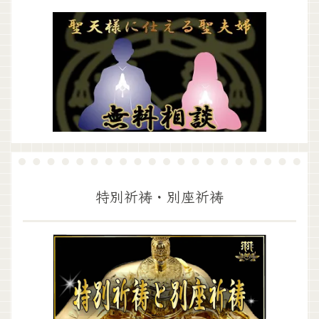
特別祈祷・別座祈祷