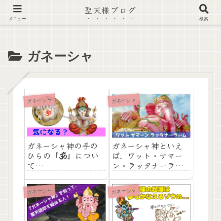
聖天様ブログ
【注意喚起】偽サイト及び偽情報に注意 ▶確認する◀
メニュー
検索
ガネーシャ
ガネーシャ
ガネーシャ
ガネーシャ神の手の
ガネーシャ神といえ
ひらの『🕉』につい
ば、ワット・サマー
て…
ン・ラッタナーラー
ムのピンクのガネー
シャ
ガネーシャ
ガネーシャ