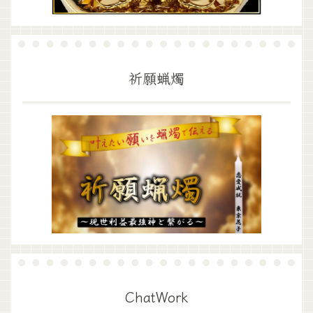
祈願蝋燭
ChatWork