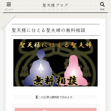
聖天様ブログ
【注意喚起】偽サイト及び偽情報に注意 ▶確認する◀
メニュー
検索
聖天様に仕える聖夫婦の無料相談
この記事は
約3分
で読めます。