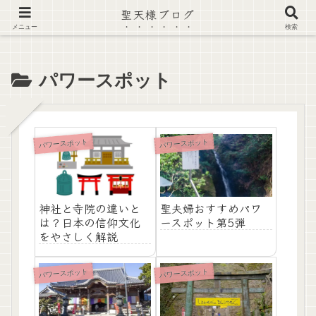
聖天様ブログ
【注意喚起】偽サイト及び偽情報に注意 ▶確認する◀
メニュー
検索
パワースポット
パワースポット
パワースポット
神社と寺院の違いと
聖夫婦おすすめパワ
は？日本の信仰文化
ースポット第5弾
をやさしく解説
パワースポット
パワースポット