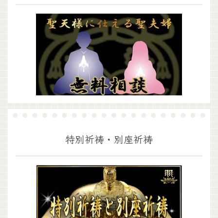
特別祈祷・別座祈祷