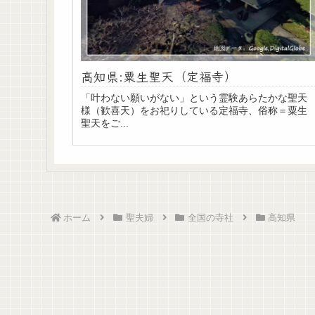
高知県:粟生聖天（定福寺）
「叶わない願いがない」という霊験あらたかな聖天
様（歓喜天）をお祀りしている定福寺、俗称＝粟生
聖天をご...
ホーム
聖夫婦
全国の寺社
高知県