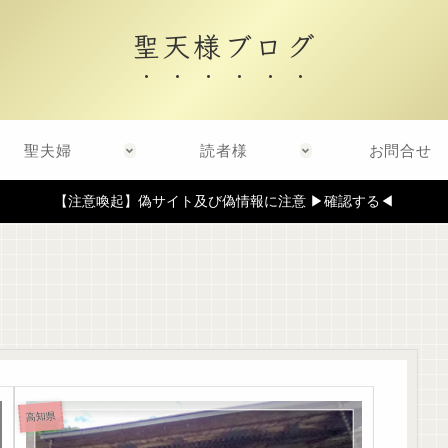
聖天様ブログ
聖夫婦
読者様
お問合せ
【注意喚起】偽サイト及び偽情報に注意 ▶確認する◀
高知県