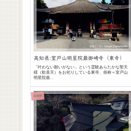
高知県:室戸山明星院最御崎寺（東寺）
「叶わない願いがない」という霊験あらたかな聖天
様（歓喜天）をお祀りしている東寺、俗称＝室戸山
明星院最...
高知県