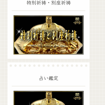
特別祈祷・別座祈祷
占い鑑定