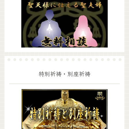
特別祈祷・別座祈祷