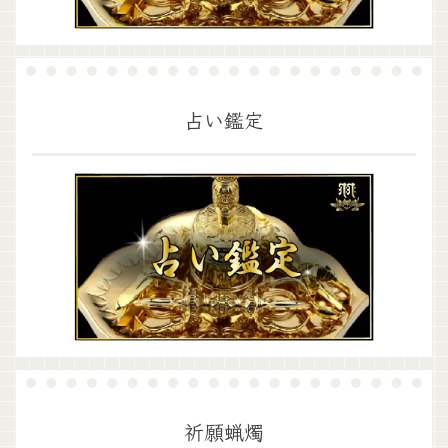
占い鑑定
祈願蝋燭