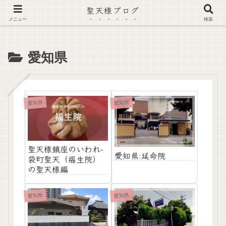
聖天様ブログ
【注意喚起】偽サイト及び偽情報に注意 ▶確認する◀
メニュー
検索
愛知県
愛知県
愛知県
聖天様鎮座のいわれ-
愛知県:延命院
袋町聖天（福生院）
の聖天様編
愛知県
愛知県