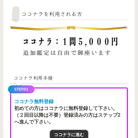
ココナラを利用される方
ココナラ利用手順
STEP.01
ココナラ無料登録
初めての方はココナラに無料登録して下さい。
（２回目以降は不要）登録済みの方はステップ2
へ進んで下さい。
ココナラに進む