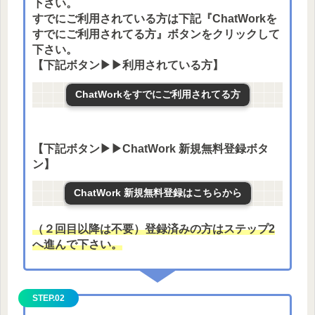
下さい。
すでにご利用されている方は下記『ChatWorkを
すでにご利用されてる方』ボタンをクリックして
下さい。
【下記ボタン▶▶利用されている方】
ChatWorkをすでにご利用されてる方
【下記ボタン▶▶ChatWork 新規無料登録ボタ
ン】
ChatWork 新規無料登録はこちらから
（２回目以降は不要）登録済みの方はステップ2
へ進んで下さい。
STEP.02