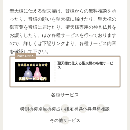
聖天様に仕える聖夫婦は、皆様からの無料相談を承
ったり、皆様の願いを聖天様に届けたり、聖天様の
御言葉を皆様に届けたり、聖天様専用の神具仏具を
お譲りしたり、ほか各種サービスを行っております
ので、詳しくは下記リンクより、各種サービス内容
を確認して下さい。
聖天様に仕える聖夫婦の各種サービ
ス
各種サービス
特別祈祷
別座祈祷
占い鑑定
神具仏具
無料相談
その他サービス