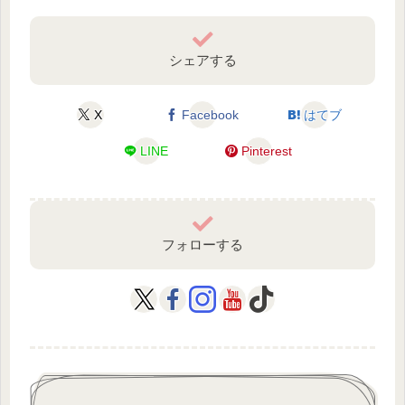
シェアする
X
Facebook
はてブ
LINE
Pinterest
フォローする