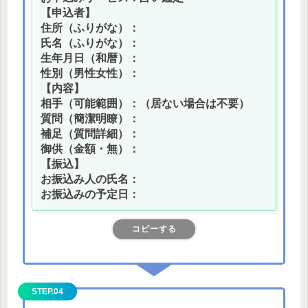
【申込者】
住所（ふりがな）：
氏名（ふりがな）：
生年月日（和暦）：
性別（男性女性）：
【内容】
相手（可能範囲）：（居ない場合は不要）
質問（簡潔明瞭）：
補足（質問詳細）：
御供（金額・無）：
【振込】
お振込み人の氏名：
お振込みの予定日：
コピーする
STEP.04