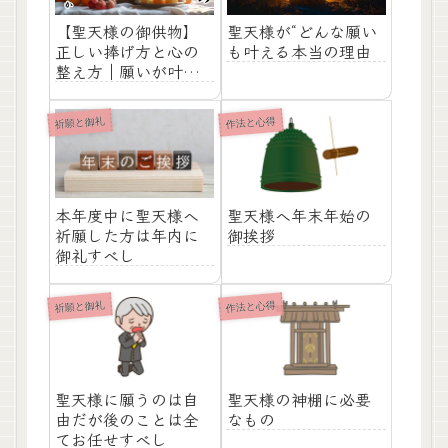
【聖天様の御供物】
聖天様が“どんな願い
正しい捧げ方と心の
も叶える本当の理由
整え方｜願いが叶う
人が大切にしている
こと
祈願と御礼
作法と心得
本年度中に聖天様へ
聖天様へ年末年始の
祈願した方は年内に
御挨拶
御礼すべし
祈願と御礼
作法と心得
聖天様に願うのは自
聖天様の神棚に必要
由だが後のことは全
なもの
てお任せすべし