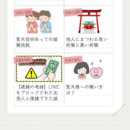
意識と行動
祈願と御礼
聖天信仰あっての諸
他人にまつわる良い
願成就
祈願と悪い祈願
祈願と御礼
祈願と御礼
【復縁の奇跡】LINE
聖天様への願い方
をブロックされた元
は？
恋人と復縁できた話