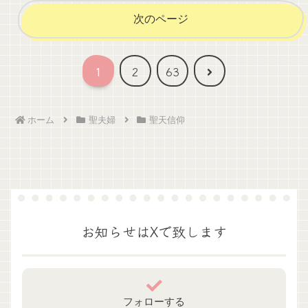
次のページ
次
1
2
63
へ
ホーム
聖夫婦
聖天信仰
お知らせはXで致します
フォローする