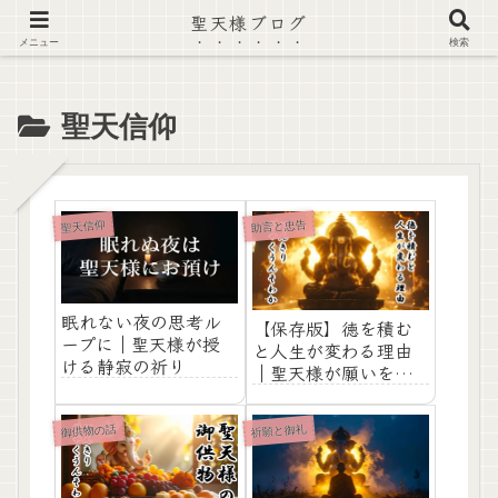
聖天様ブログ
【注意喚起】偽サイト及び偽情報に注意 ▶確認する◀
メニュー
検索
聖天信仰
助言と忠告
聖天信仰
眠れない夜の思考ル
【保存版】徳を積む
ープに｜聖天様が授
と人生が変わる理由
ける静寂の祈り
｜聖天様が願いを叶
える人に共通する習
慣【運気・金運・人
御供物の話
祈願と御礼
間関係】