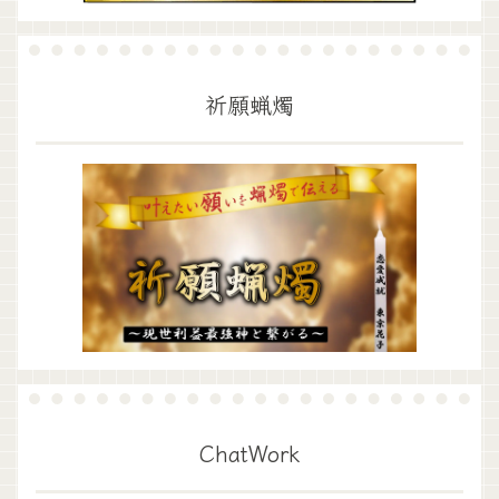
祈願蝋燭
ChatWork