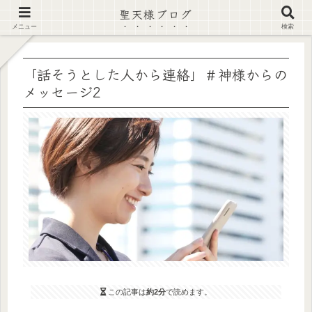
聖天様ブログ
【注意喚起】偽サイト及び偽情報に注意 ▶確認する◀
メニュー
検索
「話そうとした人から連絡」＃神様からの
メッセージ2
この記事は
約2分
で読めます。