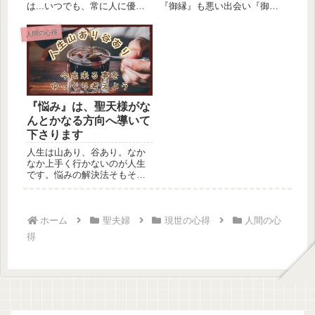
は...いつでも、常に人に優し
『御縁』も悪い出会い『御
く接することの出来る人間は
縁』もあります。あなたの現
どれく...
状があなたの未来へ繋がって
人間の心得
います。あなた自身が今の現
状で出来る努力をすること
で、あなたの人生のステージ
が上がり、良い『御縁』を引
き寄せます。別れも同じく、
良い別れと、辛く悲しい別れ
『悩み』は、聖天様がな
があります。辛い別れを嘆き
悲しむばかりでなく、あなた
んとかなる方向へ導いて
自身が今の現状で出来る努力
下さります
をすることで、あなたの人生
のステージが上がり、新しい
人生は山あり、谷あり。なか
出会い『御縁』を引き寄せた
なか上手く行かないのが人生
り、復縁、別れた愛しい方と
です。悩みの解決法そもそも
の『御縁』が再び繋がったり
『悩み』とは何でしょう。何
するのです。
か自分の...
ホーム
聖夫婦
現世の心得
人間の心
得