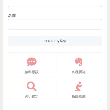
名前
無料相談
各種祈祷
占い鑑定
祈願蝋燭