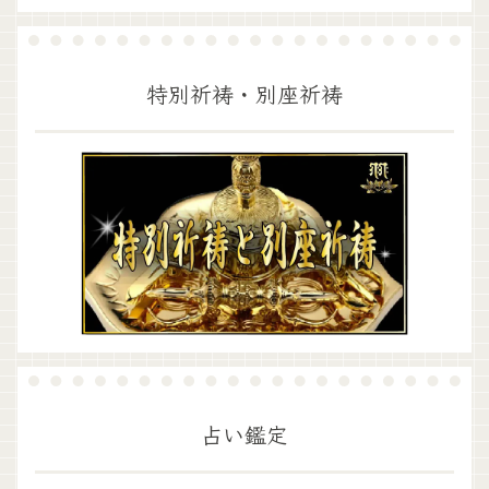
特別祈祷・別座祈祷
占い鑑定