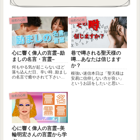
現世の心得
現世の心得
心に響く偉人の言霊–励
巷で噂される聖天様の
ましの名言・言霊–
噂…あなたは信じます
か？
何もやる気が起こらないほど
落ち込んだ日、辛い時..励まし
根強い迷信本日は「聖天様は
の名言で癒やされて下さい。
安易に信仰しない方が良い」
あなたは一人ではありませ
というお話をしたいと思いま
ん。あ...
す。これまでにも口が酸っぱ
くなるほ...
現世の心得
心に響く偉人の言霊–美
輪明宏さんの言霊から学