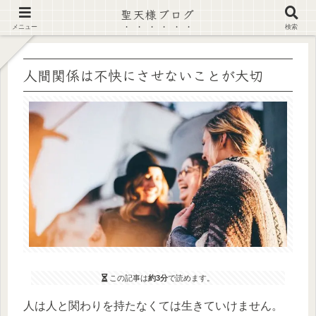
聖天様ブログ
【注意喚起】偽サイト及び偽情報に注意 ▶確認する◀
メニュー
検索
人間関係は不快にさせないことが大切
この記事は
約3分
で読めます。
人は人と関わりを持たなくては生きていけません。