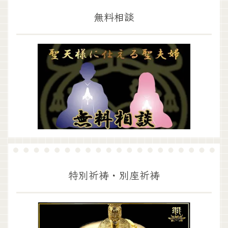
無料相談
特別祈祷・別座祈祷