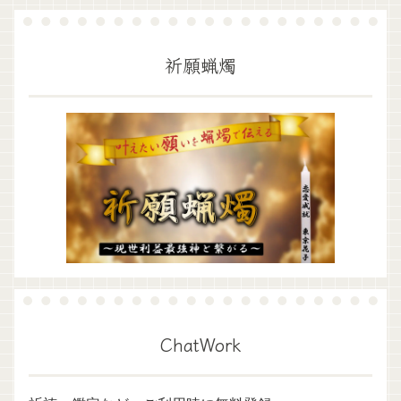
祈願蝋燭
ChatWork