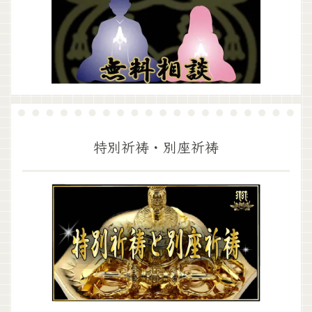
特別祈祷・別座祈祷