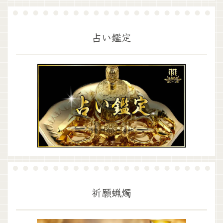
占い鑑定
祈願蝋燭