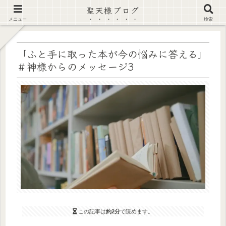
聖天様ブログ
【注意喚起】偽サイト及び偽情報に注意 ▶確認する◀
メニュー
検索
「ふと手に取った本が今の悩みに答える」
＃神様からのメッセージ3
この記事は
約2分
で読めます。