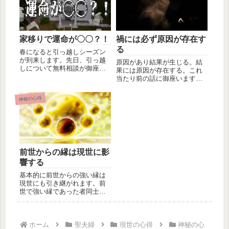
家移りで運命が〇〇？！
禍には必ず原因が存在す
る
春になると引っ越しシーズン
が到来します。先日、引っ越
原因があり結果が生じる。結
しについて無料相談が御座い
果には原因が存在する。これ
ました。皆さんは、これまで
当たり前の話に御座います。
に引っ越...
しかし、自分で理解できる原
因と結果...
神秘の心得
前世からの縁は現世に影
響する
基本的に前世からの強い縁は
現世にも引き継がれます。前
世で強い縁であった者同士
は、現世でも何らかの形で出
会うもので...
ホーム
聖夫婦
現世の心得
神秘の心