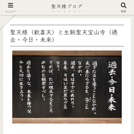
聖天様ブログ
【注意喚起】偽サイト及び偽情報に注意 ▶確認する◀
メニュー
検索
聖天様（歓喜天）と生駒聖天宝山寺（過
去・今日・未来）