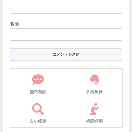
名前
無料相談
各種祈祷
占い鑑定
祈願蝋燭