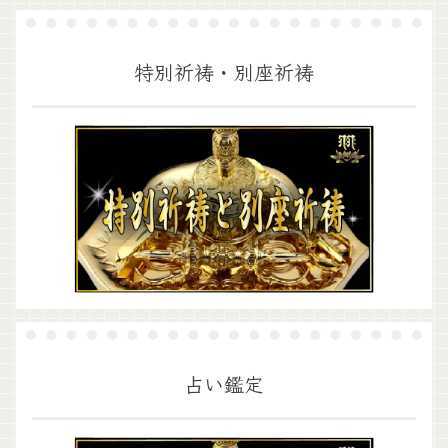
特別祈祷・別座祈祷
占い鑑定