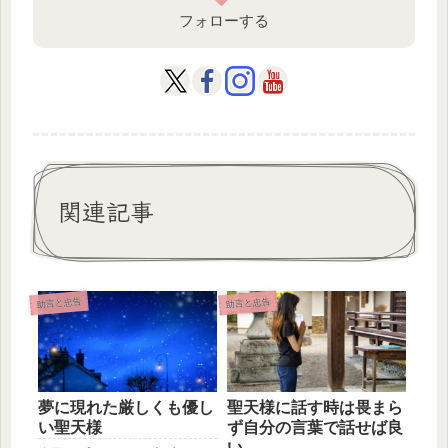
フォローする
関連記事
助言と忠告
助言と忠告
夢に現れた厳しくも優し
聖天様に話す時は畏まら
い聖天様
ず自分の言葉で話せば良
い