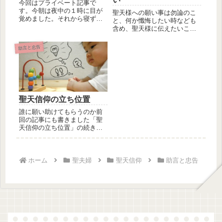
今回はプライベート記事で
す。今朝は夜中の１時に目が
聖天様への願い事は勿論のこ
覚めました。それから寝ずに
と、何か懺悔したい時なども
起きており、本日の御祈祷も
含め、聖天様に伝えたいこと
無事に終え...
がある時に、どうしても畏ま
ってしま...
助言と忠告
聖天信仰の立ち位置
誰に願い助けてもらうのか前
回の記事にも書きました「聖
天信仰の立ち位置」の続きで
す。まだ読まれていない方は
下記リン...
ホーム
聖夫婦
聖天信仰
助言と忠告