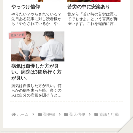
やっつけ信仰
苦労の中に安楽あり
やりたい？やらされている？
昔から『若い時の苦労は買っ
先日ある記事に対し読者様か
てでもせよ』という言葉が御
ら「やらされているか、やり
座います。これを端的に言え
たいと思っての行動かの違い
ば『若い時にする苦労は貴重
ですね。...
な経験で...
意識と行動
病気は自慢した方が良
い。病院は3箇所行く方
が良い。
病気は自慢した方が良い。何
らかの病を患った時、多くの
人は自分の病気を隠そうとし
ます。しかし、病気は隠さず
に自慢し...
ホーム
聖夫婦
聖天信仰
意識と行動