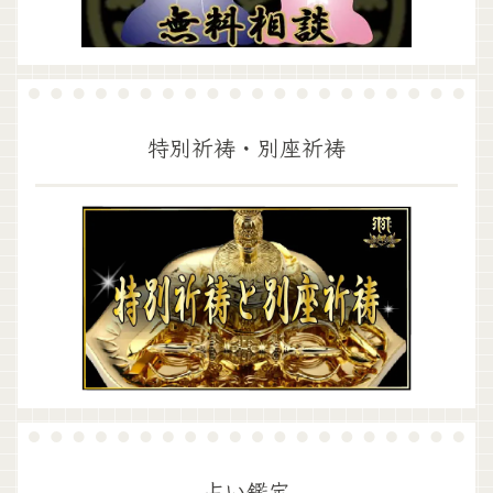
特別祈祷・別座祈祷
占い鑑定