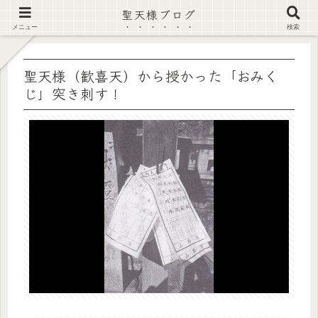
聖天様ブログ
【注意喚起】偽サイト及び偽情報に注意 ▶確認する◀
メニュー
検索
聖天様（歓喜天）から授かった「おみく
じ」突き刺す！