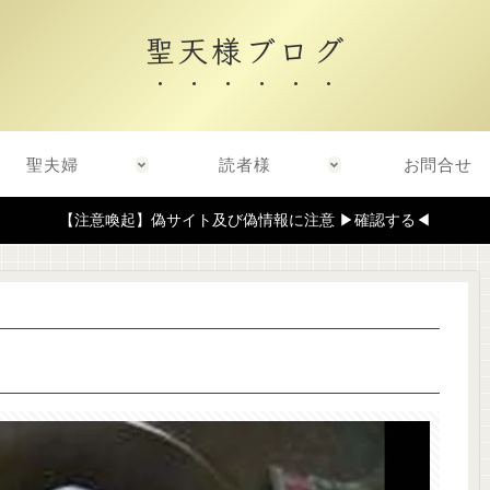
聖天様ブログ
聖夫婦
読者様
お問合せ
【注意喚起】偽サイト及び偽情報に注意 ▶確認する◀