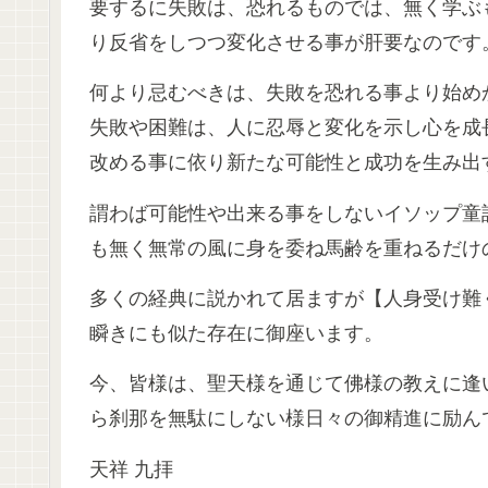
要するに失敗は、恐れるものでは、無く学ぶ
り反省をしつつ変化させる事が肝要なのです
何より忌むべきは、失敗を恐れる事より始め
失敗や困難は、人に忍辱と変化を示し心を成
改める事に依り新たな可能性と成功を生み出
謂わば可能性や出来る事をしないイソップ童
も無く無常の風に身を委ね馬齢を重ねるだけ
多くの経典に説かれて居ますが【人身受け難
瞬きにも似た存在に御座います。
今、皆様は、聖天様を通じて佛様の教えに逢
ら刹那を無駄にしない様日々の御精進に励ん
天祥 九拝