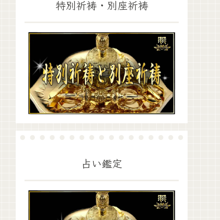
特別祈祷・別座祈祷
占い鑑定