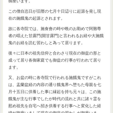
御座います。
この僧自恣日が旧暦の七月十日辺りに起源を発し現
在の施餓鬼の起源とされます。
故に各寺院では、施食會の時や晩のお勤めで阿難尊
者の唱えた甘露門(開甘露門)と言われるお経や大施餓
鬼のお経を読む習わしと為って居ります。
後々に日本の祖先信仰と合わさり現在の御盆の形と
成って居り各御家庭でも御盆の行事が行われて居り
ます。
又、お盆の時に各寺院で行われる施餓鬼ですがこれ
は、盂蘭盆経の内容の通り餓鬼界へ堕ちた母親を七
月十五日に供養した事に縁起を持ち元々は、この施
餓鬼が主な行事でしたが時代の流れと共に諸々霊を
慰め祖先を自宅へ招き供養する行事へと変化した経
緯が御座いまして現在の御盆の習わしが御座いま