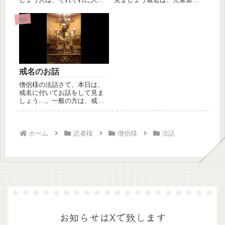
が有りますその中に於て他人
や様々な子どもに関する問題
と比較し...
が社会問...
法話
戒名のお話
僧侶様の法話さて、本日は、
戒名に付いてお話をして見ま
しょう…。一般の方は、戒名
と聞くと葬儀の際に戴く彼の
世への切...
ホーム
読者様
僧侶様
法話
お知らせはXで致します