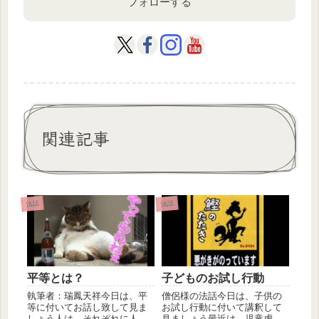
フォローする
関連記事
法話
法話
平等とは？
子どものお試し行動
執筆者：瑞鳳天祥今日は、平
僧侶様の法話今日は、子供の
等に付いてお話し致して見ま
お試し行動に付いて講釈して
しょう人は、それぞれに人生
見ましょう最近は、児童虐待