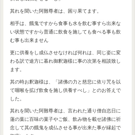
其れを聞いた阿難尊者は、困り果てます。
相手は、餓鬼ですから食事も水を飲む事すら出来な
い状態ですから普通に飲食を施しても食べる事も飲
む事も出来ません
更に供養をし成仏させなければ何れは、同じ姿に変
わる訳で途方に暮れ御釈迦樣に事の次第を相談致し
ます。
其の時お釈迦様は、「諸佛の力と慈悲に依り咒を以
て咽喉を拡げ飲食を施し供養すべし」とのお答えで
した。
其れを聞いた阿難尊者は、言われた通り僧自恣日に
蓮の葉に百味の菓子やご飯、飲み物を載せ諸佛に祈
念して其の餓鬼を成仏させる事が出来た事が縁起で