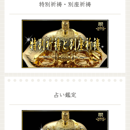
特別祈祷・別座祈祷
占い鑑定