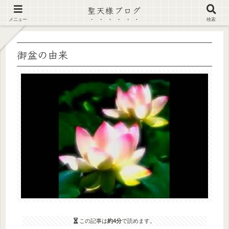
聖天様ブログ
【注意喚起】偽サイト及び偽情報に注意 ▶確認する◀
メニュー
検索
御盆の由来
この記事は
約4分
で読めます。