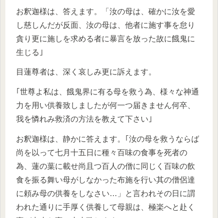
お釈迦様は、答えます。「汝の母は、確かに汝を愛
し慈しんだが反面、汝の母は、他者に施す事を怠り
貪り更に施しを求める者に暴言を放った故に餓鬼に
生じる｣
目蓮尊者は、深く哀しみ更に訴えます。
｢世尊よ私は、餓鬼界に有る母を救う為、様々な神通
力を用い供養致しましたが何一つ届きません何卒、
我を憐れみ救済の方法を教えて下さい｣
お釈迦様は、静かに答えます。｢汝の母を救うならば
尚を以って七月十五日に種々百味の食事を死者の
為、蓮の葉に載せ尚且つ百人の僧に同じく百味の飲
食を振る舞い母がしなかった布施を行い其の僧侶達
に頼み母の供養をしなさい…」と言われその日に謂
われた通りに手厚く供養して母親は、極楽へと赴く