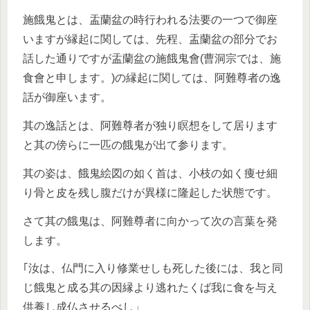
施餓鬼とは、盂蘭盆の時行われる法要の一つで御座
いますが縁起に関しては、先程、盂蘭盆の部分でお
話した通りですが盂蘭盆の施餓鬼會(曹洞宗では、施
食會と申します。)の縁起に関しては、阿難尊者の逸
話が御座います。
其の逸話とは、阿難尊者が独り瞑想をして居ります
と其の傍らに一匹の餓鬼が出て参ります。
其の姿は、餓鬼絵図の如く首は、小枝の如く痩せ細
り骨と皮を残し腹だけが異様に隆起した状態です。
さて其の餓鬼は、阿難尊者に向かって次の言葉を発
します。
｢汝は、仏門に入り修業せしも死した後には、我と同
じ餓鬼と成る其の因縁より逃れたくば我に食を与え
供養し成仏させるべし」