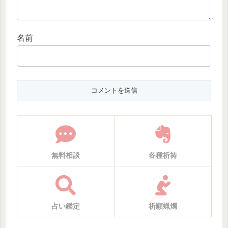
名前
無料相談
各種祈祷
占い鑑定
祈願蝋燭