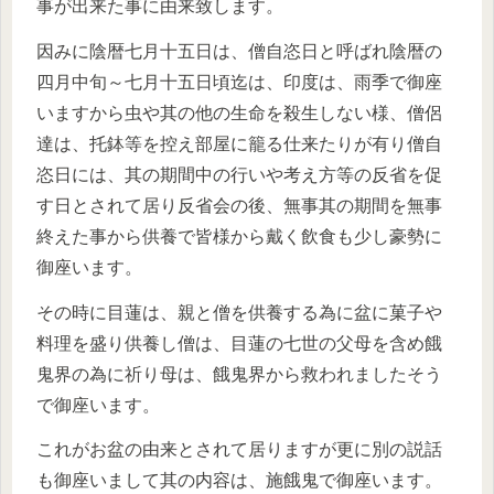
事が出来た事に由来致します。
因みに陰暦七月十五日は、僧自恣日と呼ばれ陰暦の
四月中旬～七月十五日頃迄は、印度は、雨季で御座
いますから虫や其の他の生命を殺生しない様、僧侶
達は、托鉢等を控え部屋に籠る仕来たりが有り僧自
恣日には、其の期間中の行いや考え方等の反省を促
す日とされて居り反省会の後、無事其の期間を無事
終えた事から供養で皆様から戴く飲食も少し豪勢に
御座います。
その時に目蓮は、親と僧を供養する為に盆に菓子や
料理を盛り供養し僧は、目蓮の七世の父母を含め餓
鬼界の為に祈り母は、餓鬼界から救われましたそう
で御座います。
これがお盆の由来とされて居りますが更に別の説話
も御座いまして其の内容は、施餓鬼で御座います。