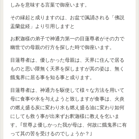
しみを意味する言葉で御座います。
その縁起と成りますのは、お盆で諷誦される「佛説
盂蘭盆経」より引用しますと
お釈迦樣の弟子で神通力第一の目蓮尊者がその力で
幽世での母親の行方を探した時で御座います。
目蓮尊者は、優しかった母親は、天界に住んで居る
ものと思い隈無く天界を探しますが其の姿は、無く
餓鬼界に居る事を知る事と成ります。
目蓮尊者は、神通力を駆使して様々な方法を用いて
母に食事や水を与えようと致しますが食事は、火炎
の燃え盛る炭に変わり水も燃え盛る油に変わり如何
にしても救う事が出来ずお釈迦樣に教えを乞いま
す。｢世尊よ優しかった我が母は、何故に餓鬼界に有
って其の苦を受けるのでしょうか？｣