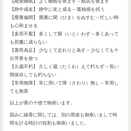
【能覚睡眠】 よく睡眠を覚ます – 眠気を覚ます
【静中成友】 静中に友と成る – 孤独感を拭う
【塵裏偸閑】 塵裏に閑（ひま）をぬすむ – 忙しい時
も心和ませる
【多而不厭】 多くして厭（いと）わず – 多くあって
も邪魔に成らない
【寡而為足】 少なくて足れりと為す – 少なくても十
分芳香を放つ
【久蔵不朽】 久しく蔵（たくわ）えて朽ちず – 長い
間保存しても朽ちない
【常用無障】 常に用いて障（さわり）無し – 常用し
ても無害
以上が香の十徳で御座います。
因みに線香に関しては、別の用途も御座いまして時
間を計る時計の役割も御座いました。