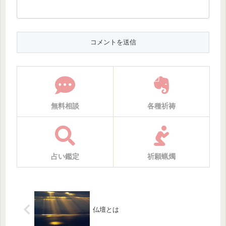
無料相談
各種祈祷
占い鑑定
祈願蝋燭
仏壇とは