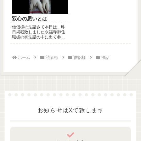
双心の思いとは
僧侶様の法話さて本日は、昨
日掲載致しました永福寺御住
職樣の御法話の中に出て参り
ました【双心の思い】に関し
て講釈致...
ホーム
読者様
僧侶様
法話
お知らせはXで致します