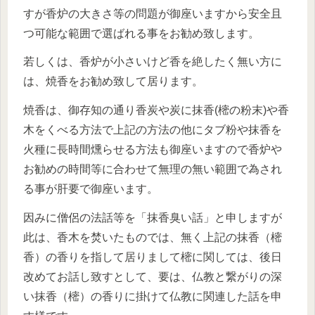
すが香炉の大きさ等の問題が御座いますから安全且
つ可能な範囲で選ばれる事をお勧め致します。
若しくは、香炉が小さいけど香を絶したく無い方に
は、焼香をお勧め致して居ります。
焼香は、御存知の通り香炭や炭に抹香(樒の粉末)や香
木をくべる方法で上記の方法の他にタブ粉や抹香を
火種に長時間燻らせる方法も御座いますので香炉や
お勧めの時間等に合わせて無理の無い範囲で為され
る事が肝要で御座います。
因みに僧侶の法話等を「抹香臭い話」と申しますが
此は、香木を焚いたものでは、無く上記の抹香（樒
香）の香りを指して居りまして樒に関しては、後日
改めてお話し致すとして、要は、仏教と繋がりの深
い抹香（樒）の香りに掛けて仏教に関連した話を申