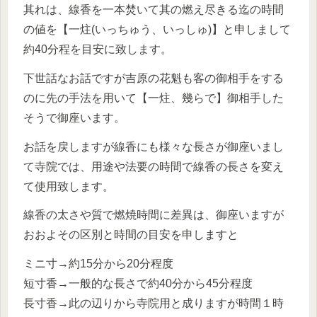
其れは、線香を一本焚いて其の燃え尽きる迄の時間
の値を【一炷(いっちゅう、いっしゅ)】と申しまして
約40分程を目安に致します。
下世話なお話ですが吉原の花魁も客の御相手をする
のに先の手法を用いて【一炷、幾らで】御相手した
そうで御座います。
お話を戻しますが線香にも様々な長さが御座いまし
て寺院では、用途や法要の時間で線香の長さを変え
て使用致します。
線香の太さや質で燃焼時間に差異は、御座いますが
おおよその区別と時間の目安を申しますと
ミニ寸→約15分から20分程度
短寸香→一般的な長さで約40分から45分程度
長寸香→此の辺りから寺院用と成りますが時間１時