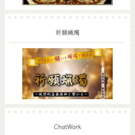
祈願蝋燭
ChatWork