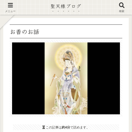
聖天様ブログ
【注意喚起】偽サイト及び偽情報に注意 ▶確認する◀
メニュー
検索
お香のお話
この記事は
約4分
で読めます。