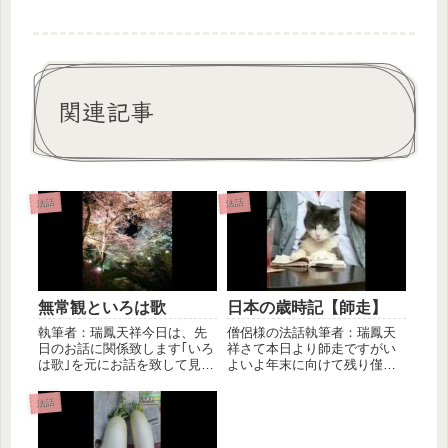
関連記事
法話
法話
無常観といろは歌
日本の歳時記【師走】
執筆者：瑞鳳天祥今日は、先
僧侶様の法話執筆者：瑞鳳天
日のお話に関係致します｢いろ
祥さて本日より師走ですがい
は歌｣を元にお話を致して見た
よいよ年末に向けて残り僅か
いと存じます。尚、先日の内
で御座います。何時もながら
容と...
年末は、...
法話