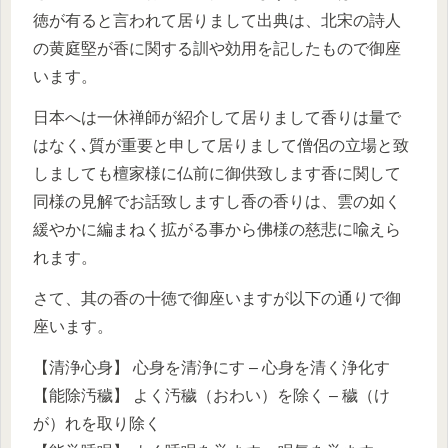
徳が有ると言われて居りまして出典は、北宋の詩人
の黄庭堅が香に関する訓や効用を記したもので御座
います。
日本へは一休禅師が紹介して居りまして香りは量で
はなく､質が重要と申して居りまして僧侶の立場と致
しましても檀家様に仏前に御供致します香に関して
同様の見解でお話致しますし香の香りは、雲の如く
緩やかに編まねく拡がる事から佛様の慈悲に喩えら
れます。
さて、其の香の十徳で御座いますが以下の通りで御
座います。
【清浄心身】 心身を清浄にす – 心身を清く浄化す
【能除汚穢】 よく汚穢（おわい）を除く – 穢（け
が）れを取り除く