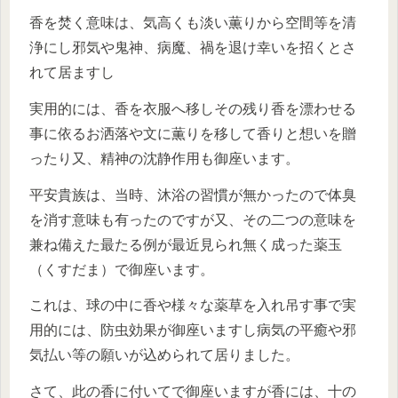
香を焚く意味は、気高くも淡い薫りから空間等を清
浄にし邪気や鬼神、病魔、禍を退け幸いを招くとさ
れて居ますし
実用的には、香を衣服へ移しその残り香を漂わせる
事に依るお洒落や文に薫りを移して香りと想いを贈
ったり又、精神の沈静作用も御座います。
平安貴族は、当時、沐浴の習慣が無かったので体臭
を消す意味も有ったのですが又、その二つの意味を
兼ね備えた最たる例が最近見られ無く成った薬玉
（くすだま）で御座います。
これは、球の中に香や様々な薬草を入れ吊す事で実
用的には、防虫効果が御座いますし病気の平癒や邪
気払い等の願いが込められて居りました。
さて、此の香に付いてで御座いますが香には、十の