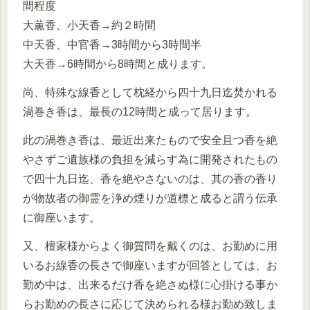
間程度
大薫香、小天香→約２時間
中天香、中官香→3時間から3時間半
大天香→6時間から8時間と成ります。
尚、特殊な線香として枕経から四十九日迄焚かれる
渦巻き香は、最長の12時間と成って居ります。
此の渦巻き香は、最近出来たもので安全且つ香を絶
やさずご遺族様の負担を減らす為に開発されたもの
で四十九日迄、香を絶やさないのは、其の香の香り
が物故者の御霊を浄め煙りが道標と成ると謂う伝承
に御座います。
又、檀家様からよく御質問を戴くのは、お勤めに用
いるお線香の長さで御座いますが回答としては、お
勤め中は、出来るだけ香を絶さぬ様に心掛ける事か
らお勤めの長さに応じて決められる様お勤め致しま