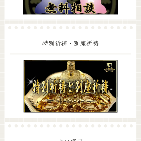
特別祈祷・別座祈祷