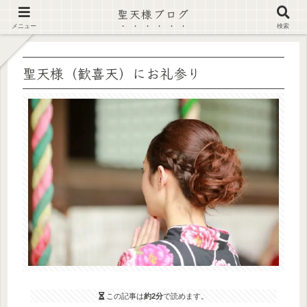
聖天様ブログ
【注意喚起】偽サイト及び偽情報に注意 ▶確認する◀
メニュー
検索
聖天様（歓喜天）にお礼参り
この記事は
約2分
で読めます。