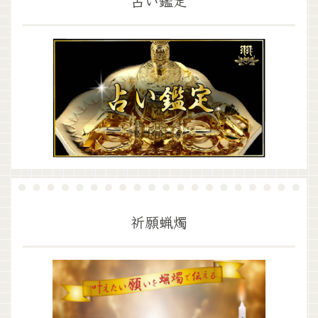
占い鑑定
祈願蝋燭