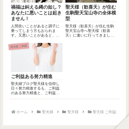
聖天様（歓喜天）が住む
禍福は糾える縄の如し？
生駒聖天宝山寺の全体模
あなたに悪いことは起き
型
ません！
聖天様（歓喜天）が住む生駒
人間良いことがあると調子に
聖天宝山寺へ聖天様（歓喜
乗ってしまう方もおられま
天）に逢いに行ってきまし
す。又悪いことがあると、こ
た。もちろん聖天様（歓喜
の世の不幸を全て背負ったよ
天）は生駒聖天...
うになる方...
聖天様 ご利益
ご利益ある努力精進
聖夫婦ブログ聖天様を信仰し
日々努力精進するも、ご利益
のある努力精進と、ご利益の
ない努力精進が御座います。
例えば寺...
ホーム
聖夫婦
聖天様
聖天様 ご利益