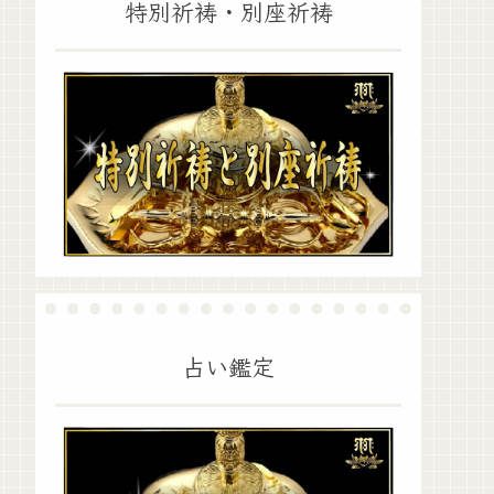
特別祈祷・別座祈祷
占い鑑定