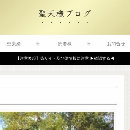
聖天様ブログ
聖夫婦
読者様
お問合せ
【注意喚起】偽サイト及び偽情報に注意 ▶確認する◀