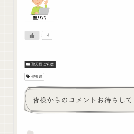
+4
聖天様 ご利益
聖夫婦
皆様からのコメントお待ちして