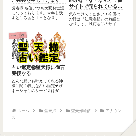
ご挨拶を申し上げます
品がな・な・なんと！偽
サイトで売られているの
読者様 各位いつも大変お世話
を見つけちゃいました！
になっております。今年も残
気をつけてください！今回の
すところあと１日となりまし
お話は『注意喚起』のお話と
た。長いようで短かったこの1
なります。以前もこのサイト
年。...
で同じような注意喚起をした
ことが有...
アナウンス
占い鑑定㊙聖天様に御言
葉授かる
どんな願いも叶えてくれる神
様に聞く特別な占い鑑定❤ガ
ネーシャこのサービスはダイ
レクト又はココナラで利用し
て頂けま...
ホーム
聖夫婦
聖夫婦通信
アナウン
ス