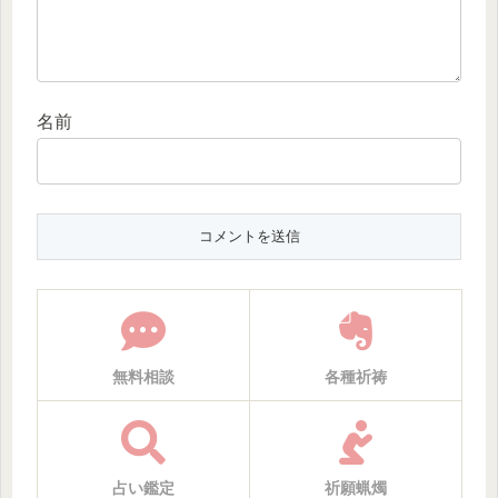
名前
無料相談
各種祈祷
占い鑑定
祈願蝋燭