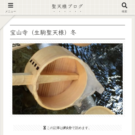
聖天様ブログ
【注意喚起】偽サイト及び偽情報に注意 ▶確認する◀
メニュー
検索
宝山寺（生駒聖天様）冬
この記事は
約1分
で読めます。