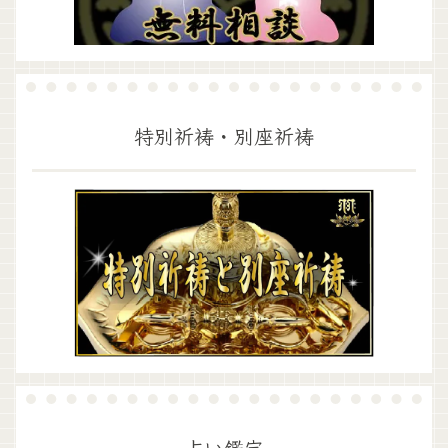
特別祈祷・別座祈祷
占い鑑定