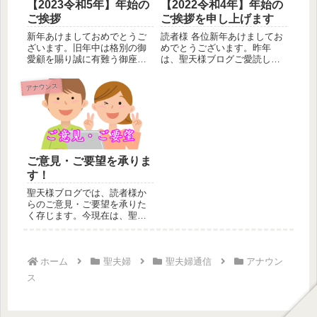
【2023令和5年】年始の
【2022令和4年】年始の
ご挨拶
ご挨拶を申し上げます
新年あけましておめでとうご
読者様 各位新年あけましてお
ざいます。旧年中は格別の御
めでとうございます。昨年
愛顧を賜り誠に有難う御座い
は、聖天様ブログご愛読して
ました。本年も皆様の願い叶
頂き、誠にありがとうござい
うよう全...
ました。...
アナウンス
ご意見・ご要望を承りま
す！
聖天様ブログでは、読者様か
らのご意見・ご要望を承りた
く存じます。今現在は、聖夫
婦の無料相談（メール・
LINE・S...
ホーム
聖夫婦
聖夫婦通信
アナウン
ス