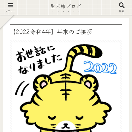
聖天様ブログ
【注意喚起】偽サイト及び偽情報に注意 ▶確認する◀
メニュー
検索
【2022令和4年】年末のご挨拶