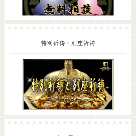
特別祈祷・別座祈祷