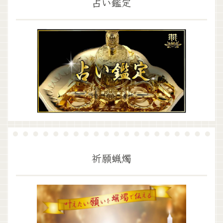
占い鑑定
祈願蝋燭