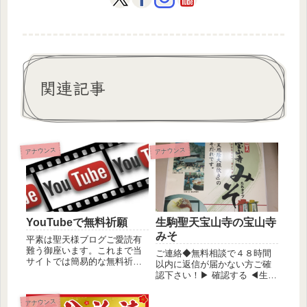
関連記事
アナウンス
アナウンス
生駒聖天宝山寺の宝山寺
YouTubeで無料祈願
みそ
平素は聖天様ブログご愛読有
難う御座います。これまで当
ご連絡◆無料相談で４８時間
サイトでは簡易的な無料祈願
以内に返信が届かない方ご確
というページを開設しており
認下さい！▶ 確認する ◀生駒
ましたが...
聖天宝山寺と言えば聖天様
（歓喜...
アナウンス