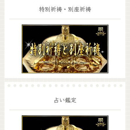
特別祈祷・別座祈祷
占い鑑定