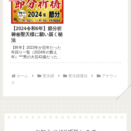
【2024令和6年】節分祈
祷㊙聖天様に願い届く秘
法
【昨年】2023年が厄年だった
年回り一覧（2024年の数え
年）***男の大厄42歳だったか
た***前厄1983-...
ホーム
聖夫婦
聖夫婦通信
アナウン
ス