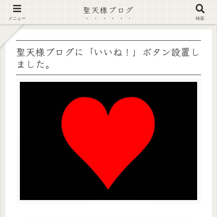
聖天様ブログ
【注意喚起】偽サイト及び偽情報に注意 ▶確認する◀
メニュー
検索
聖天様ブログに「いいね！」ボタン設置し
ました。