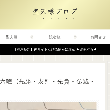
聖天様ブログ
聖夫婦
読者様
お問合せ
【注意喚起】偽サイト及び偽情報に注意 ▶確認する◀
六曜（先勝・友引・先負・仏滅・