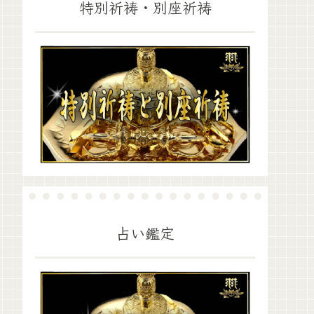
特別祈祷・別座祈祷
占い鑑定