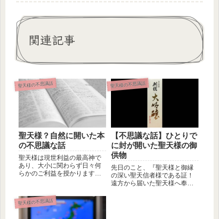
関連記事
聖天様の不思議話
聖天様の不思議話
聖天様？自然に開いた本
【不思議な話】ひとりで
の不思議な話
に封が開いた聖天様の御
供物
聖天様は現世利益の最高神で
あり、大小に関わらず日々何
先日のこと、『聖天様と御縁
らかのご利益を授かります。
の深い聖天信者様である証！
よく『聖天信仰してもご利益
遠方から届いた聖天様へ奉納
なんて授...
する御供物！』というブログ
を書きま...
聖天様の不思議話