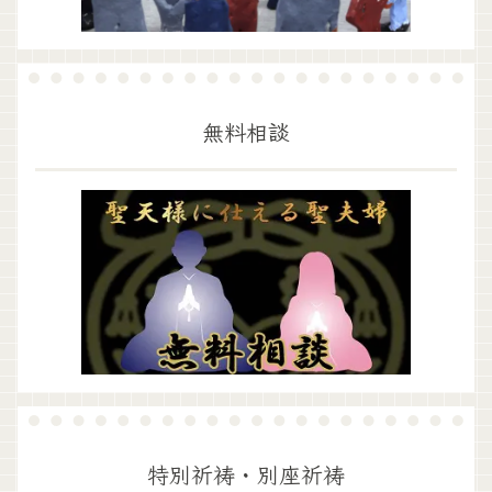
無料相談
特別祈祷・別座祈祷