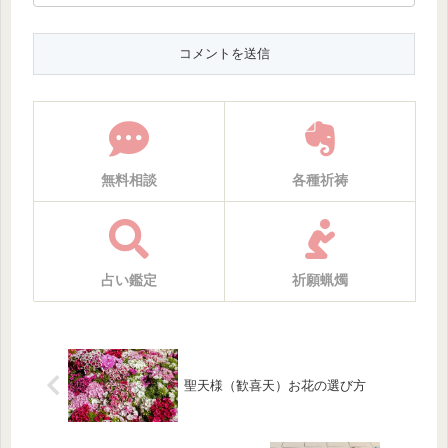
無料相談
各種祈祷
占い鑑定
祈願蝋燭
聖天様（歓喜天）お花の選び方