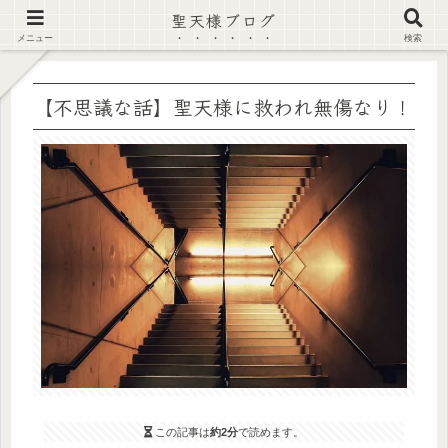
聖天様ブログ
【注意喚起】偽サイト及び偽情報に注意 ▶確認する◀
メニュー
検索
【不思議な話】聖天様に救われ無傷なり！
この記事は
約2分
で読めます。