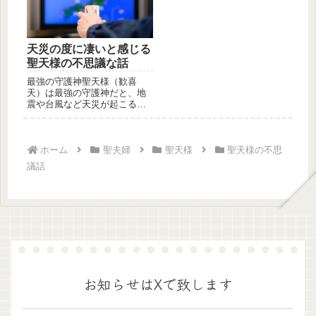
天災の度に凄いと感じる
聖天様の不思議な話
最強の守護神聖天様（歓喜
天）は最強の守護神だと、地
震や台風など天災が起こる度
に思います。ここ最近の大阪
府北部地震...
ホーム
聖夫婦
聖天様
聖天様の不思
議話
お知らせはXで致します