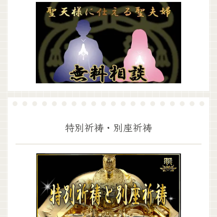
特別祈祷・別座祈祷