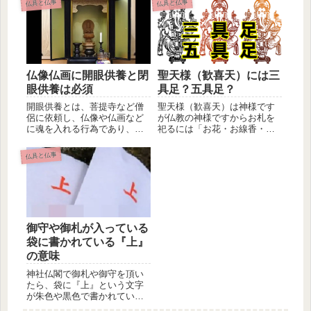
仏具と仏事
仏具と仏事
聖天様（歓喜天）には三
仏像仏画に開眼供養と閉
具足？五具足？
眼供養は必須
聖天様（歓喜天）は神様です
開眼供養とは、菩提寺など僧
が仏教の神様ですからお札を
侶に依頼し、仏像や仏画など
祀るには「お花・お線香・ろ
に魂を入れる行為であり、魂
うそく」を必要とします。も
入れとも開眼法要ともいい、
し何もさ...
閉眼供養...
仏具と仏事
御守や御札が入っている
袋に書かれている『上』
の意味
神社仏閣で御札や御守を頂い
たら、袋に『上』という文字
が朱色や黒色で書かれている
ことがあります。『上』