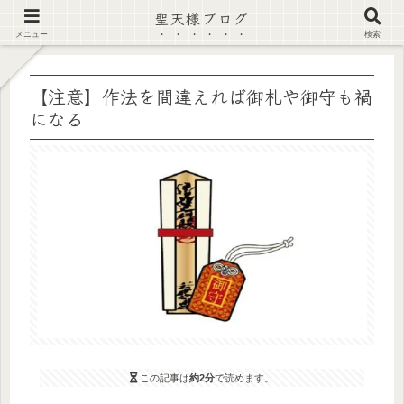
聖天様ブログ
【注意喚起】偽サイト及び偽情報に注意 ▶確認する◀
メニュー
検索
【注意】作法を間違えれば御札や御守も禍
になる
この記事は
約2分
で読めます。