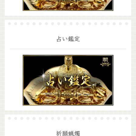
占い鑑定
祈願蝋燭