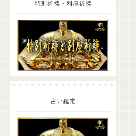
特別祈祷・別座祈祷
占い鑑定