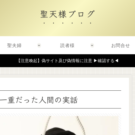
聖天様ブログ
聖夫婦
読者様
お問合せ
【注意喚起】偽サイト及び偽情報に注意 ▶確認する◀
一重だった人間の実話