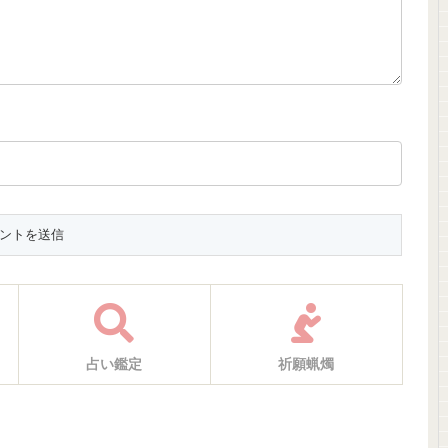
占い鑑定
祈願蝋燭