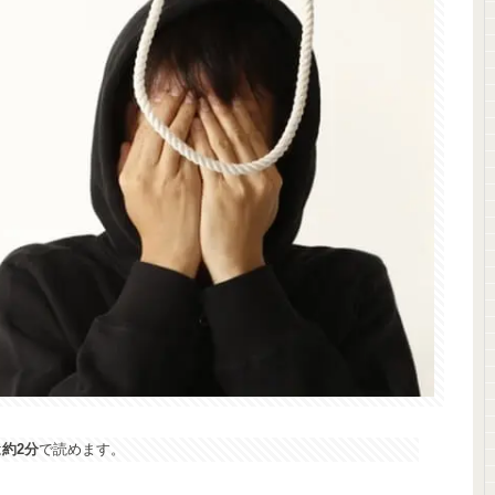
は
約2分
で読めます。