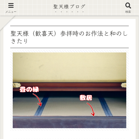
聖天様ブログ
【注意喚起】偽サイト及び偽情報に注意 ▶確認する◀
メニュー
検索
聖天様（歓喜天）参拝時のお作法と和のし
きたり