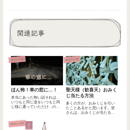
関連記事
作法と心得
作法と心得
ほん怖！車の窓に…！
聖天様（歓喜天）おみく
じ当たる方法
本当にあった怖い話それは...
いつもと同じ道をいつもと同
多くの方が、おみくじを引い
じ様に通っていただけ...のハ
たことあるかと思います。皆
ズでした。A男はいつもと同...
さんは、おみくじが当たると
思いますか？それとも単なる
運試しだ...
作法と心得