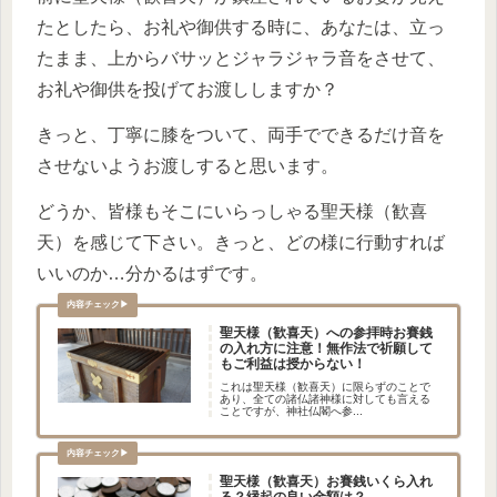
たとしたら、お礼や御供する時に、あなたは、立っ
たまま、上からバサッとジャラジャラ音をさせて、
お礼や御供を投げてお渡ししますか？
きっと、丁寧に膝をついて、両手でできるだけ音を
させないようお渡しすると思います。
どうか、皆様もそこにいらっしゃる聖天様（歓喜
天）を感じて下さい。きっと、どの様に行動すれば
いいのか…分かるはずです。
聖天様（歓喜天）への参拝時お賽銭
の入れ方に注意！無作法で祈願して
もご利益は授からない！
これは聖天様（歓喜天）に限らずのことで
あり、全ての諸仏諸神様に対しても言える
ことですが、神社仏閣へ参...
聖天様（歓喜天）お賽銭いくら入れ
る？縁起の良い金額は？