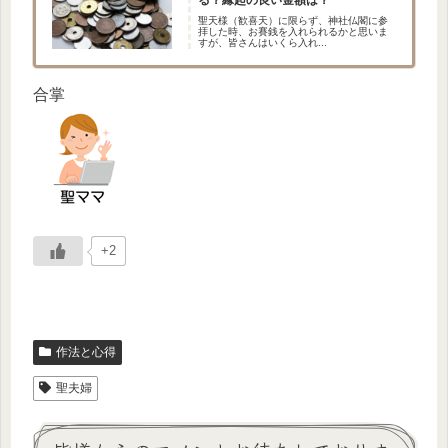
聖天様（歓喜天）に限らず、神社仏閣に参
拝した時、お賽銭を入れられるかと思いま
すが、皆さんはいくら入れ...
合掌
+2
作法と心得
聖夫婦