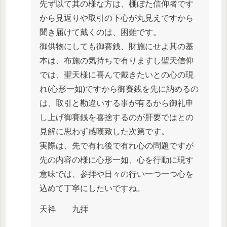
先ず以て其の様な方は、棚ぼた信仰者です
から見返りや取引の下心が丸見えですから
聞き届けて戴くのは、困難です。
御供物にしても御賽銭、財施にせよ其の基
本は、布施の気持ちで有りますし聖天信仰
では、聖天様に喜んで戴きたいとの心の現
れ(心形一如)ですから御賽銭を先に納めるの
は、取引と勘違いする事が有るから御礼申
し上げ御賽銭を喜捨するのが肝要ではとの
見解に思わず感嘆致した次第です。
実際は、先で有れ後で有れ心の問題ですが
先の内容の様に心形一如、心を行動に現す
意味では、参拝や日々の行い一つ一つ心を
込めて丁寧にしたいですね。
天祥 九拝