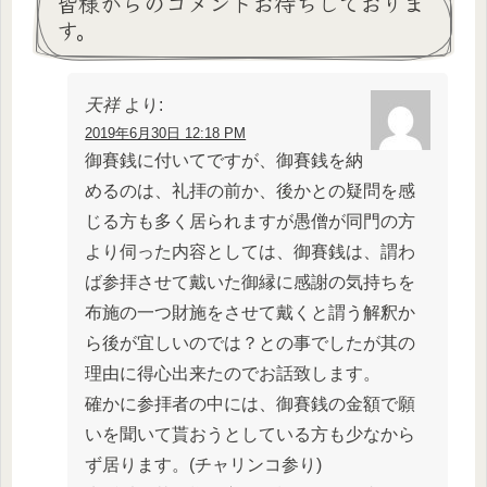
皆様からのコメントお待ちしておりま
す。
天祥
より:
2019年6月30日 12:18 PM
御賽銭に付いてですが、御賽銭を納
めるのは、礼拝の前か、後かとの疑問を感
じる方も多く居られますが愚僧が同門の方
より伺った内容としては、御賽銭は、謂わ
ば参拝させて戴いた御縁に感謝の気持ちを
布施の一つ財施をさせて戴くと謂う解釈か
ら後が宜しいのでは？との事でしたが其の
理由に得心出来たのでお話致します。
確かに参拝者の中には、御賽銭の金額で願
いを聞いて貰おうとしている方も少なから
ず居ります。(チャリンコ参り)