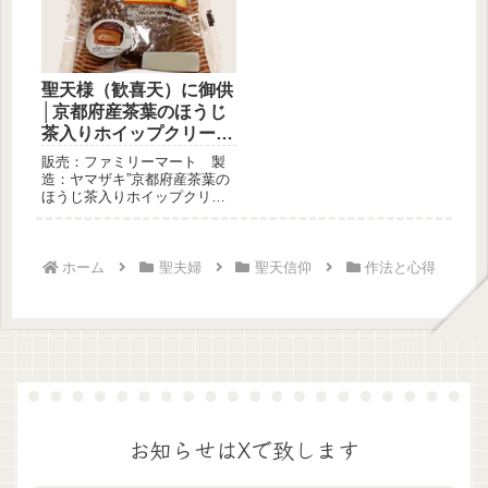
聖天様（歓喜天）に御供
│京都府産茶葉のほうじ
茶入りホイップクリーム
パン
販売：ファミリーマート 製
造：ヤマザキ”京都府産茶葉の
ほうじ茶入りホイップクリー
ムパン”を聖天様（歓喜天）に
御供...
ホーム
聖夫婦
聖天信仰
作法と心得
お知らせはXで致します