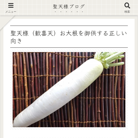
聖天様ブログ
【注意喚起】偽サイト及び偽情報に注意 ▶確認する◀
メニュー
検索
聖天様（歓喜天）お大根を御供する正しい
向き