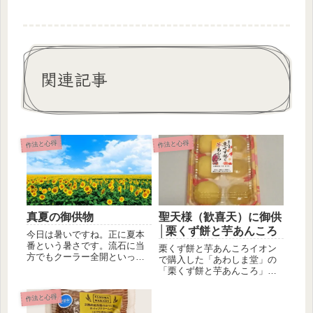
関連記事
作法と心得
作法と心得
真夏の御供物
聖天様（歓喜天）に御供
│栗くず餅と芋あんころ
今日は暑いですね。正に夏本
番という暑さです。流石に当
栗くず餅と芋あんころイオン
方でもクーラー全開といった
で購入した「あわしま堂」の
感じです。そこで今日は聖天
「栗くず餅と芋あんころ」で
様の御札...
す。くず餅で栗あんを包んだ
栗くず餅...
作法と心得