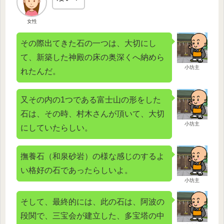
女性
その際出てきた石の一つは、大切にし
て、新築した神殿の床の奥深くへ納めら
小坊主
れたんだ。
又その内の1つである富士山の形をした
石は、その時、村木さんが頂いて、大切
小坊主
にしていたらしい。
撫養石（和泉砂岩）の様な感じのするよ
い格好の石であったらしいよ。
小坊主
そして、最終的には、此の石は、阿波の
段関で、三宝会が建立した、多宝塔の中