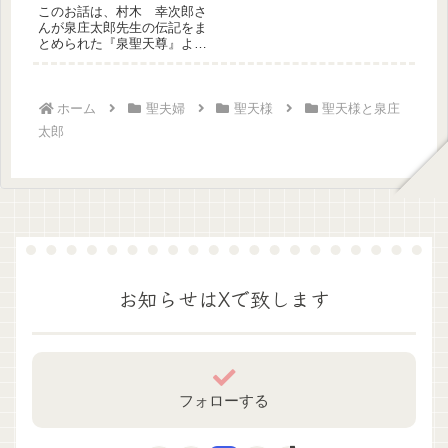
このお話は、村木 幸次郎さ
んが泉庄太郎先生の伝記をま
とめられた『泉聖天尊』よ
り 抜粋引用した泉庄太郎先
生と聖天様...
ホーム
聖夫婦
聖天様
聖天様と泉庄
太郎
お知らせはXで致します
フォローする