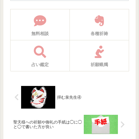
無料相談
各種祈祷
占い鑑定
祈願蝋燭
拝む泉先生④
聖天様への祈願や御礼の手紙は◯に◯
と◯で書いた方が良い