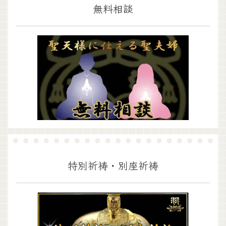
無料相談
特別祈祷・別座祈祷