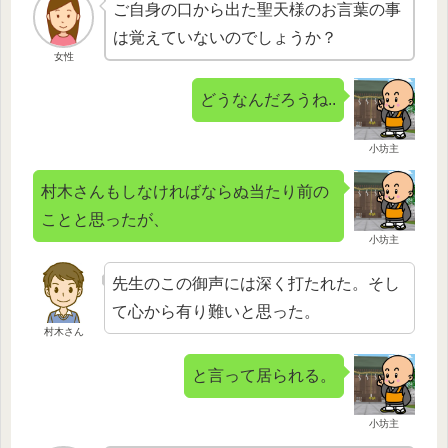
ご自身の口から出た聖天様のお言葉の事
は覚えていないのでしょうか？
女性
どうなんだろうね..
小坊主
村木さんもしなければならぬ当たり前の
ことと思ったが、
小坊主
先生のこの御声には深く打たれた。そし
て心から有り難いと思った。
村木さん
と言って居られる。
小坊主