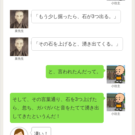
小坊主
「もう少し掘ったら、石が3つ出る。」
泉先生
「その石を上げると、湧き出てくる。」
泉先生
と、言われたんだって。
小坊主
そして、その言葉通り、石を3つ上げた
ら、忽ち、ガバガバと音をたてて湧き出
小坊主
してきたというんだ！
凄い！