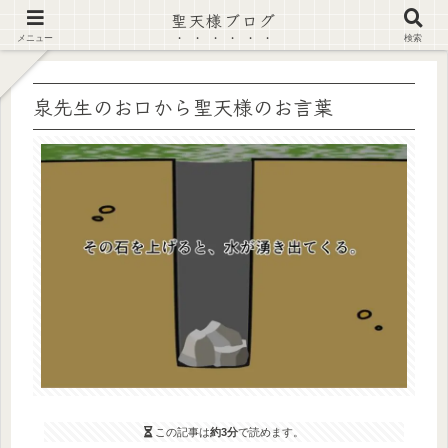
聖天様ブログ
【注意喚起】偽サイト及び偽情報に注意 ▶確認する◀
メニュー
検索
泉先生のお口から聖天様のお言葉
この記事は
約3分
で読めます。