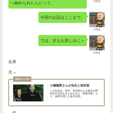
小坊主
へ納められたんだって。
今回のお話はここまで。
小坊主
では、次もお楽しみに～
小坊主
合掌
次→
小橋龍野さんが先生と初対面
このお話は、村木 幸次郎さんが泉庄太郎
先生の伝記をまとめられた『泉聖天尊』よ
り 抜粋引用した泉庄太郎...
←前