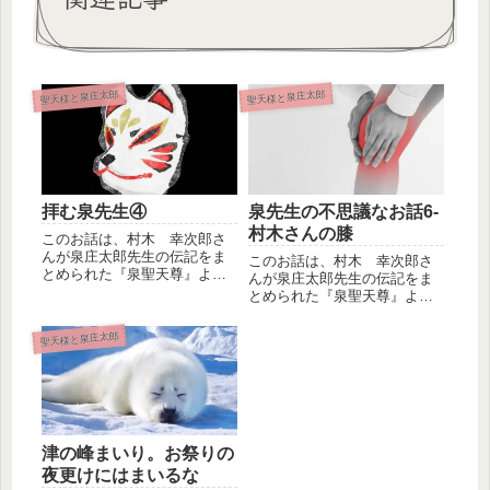
聖天様と泉庄太郎
聖天様と泉庄太郎
拝む泉先生④
泉先生の不思議なお話6-
村木さんの膝
このお話は、村木 幸次郎さ
んが泉庄太郎先生の伝記をま
このお話は、村木 幸次郎さ
とめられた『泉聖天尊』よ
んが泉庄太郎先生の伝記をま
り 抜粋引用した泉庄太郎先
とめられた『泉聖天尊』よ
生と聖天様...
り 抜粋引用した泉庄太郎先
生と聖天様...
聖天様と泉庄太郎
津の峰まいり。お祭りの
夜更けにはまいるな