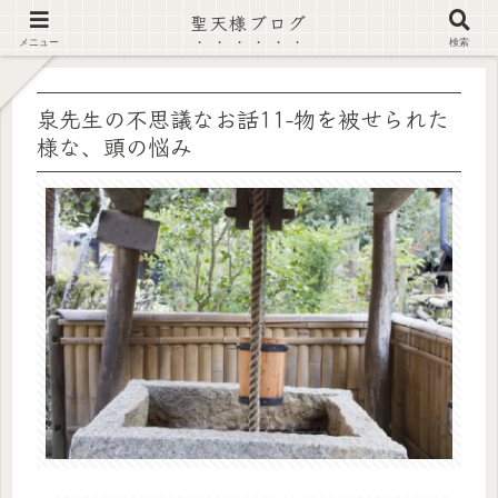
聖天様ブログ
【注意喚起】偽サイト及び偽情報に注意 ▶確認する◀
メニュー
検索
泉先生の不思議なお話11-物を被せられた
様な、頭の悩み