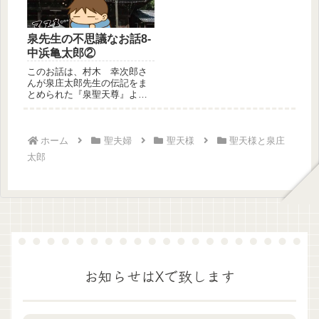
泉先生の不思議なお話8-
中浜亀太郎②
このお話は、村木 幸次郎さ
んが泉庄太郎先生の伝記をま
とめられた『泉聖天尊』よ
り 抜粋引用した泉庄太郎先
生と聖天様...
ホーム
聖夫婦
聖天様
聖天様と泉庄
太郎
お知らせはXで致します