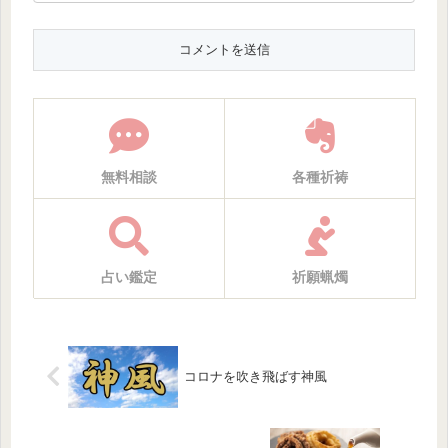
無料相談
各種祈祷
占い鑑定
祈願蝋燭
コロナを吹き飛ばす神風