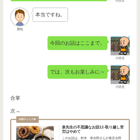
小坊主
本当ですね。
男性
今回のお話はここまで。
小坊主
では、次もお楽しみに～
小坊主
合掌
次→
泉先生の不思議なお話12-取り越し苦
労はやめて
このお話は、村木 幸次郎さんが泉庄太郎