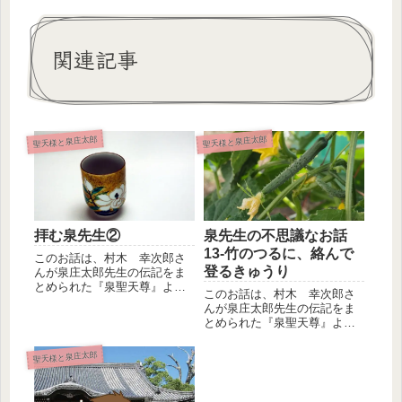
関連記事
聖天様と泉庄太郎
聖天様と泉庄太郎
拝む泉先生②
泉先生の不思議なお話
13-竹のつるに、絡んで
このお話は、村木 幸次郎さ
登るきゅうり
んが泉庄太郎先生の伝記をま
とめられた『泉聖天尊』よ
このお話は、村木 幸次郎さ
り 抜粋引用した泉庄太郎先
んが泉庄太郎先生の伝記をま
生と聖天様...
とめられた『泉聖天尊』よ
り 抜粋引用した泉庄太郎先
生と聖天様...
聖天様と泉庄太郎