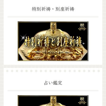
特別祈祷・別座祈祷
占い鑑定