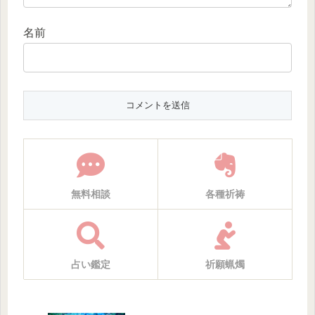
名前
無料相談
各種祈祷
占い鑑定
祈願蝋燭