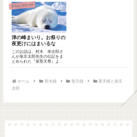
生と聖天様...
聖天様と泉庄太郎
津の峰まいり。お祭りの
夜更けにはまいるな
このお話は、村木 幸次郎さ
んが泉庄太郎先生の伝記をま
とめられた『泉聖天尊』よ
り 抜粋引用した泉庄太郎先
生と聖天様...
ホーム
聖夫婦
聖天様
聖天様と泉庄
太郎