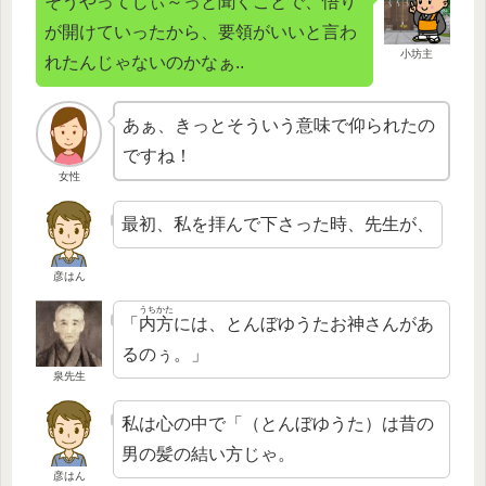
そうやってじぃ～っと聞くことで、悟り
が開けていったから、要領がいいと言わ
小坊主
れたんじゃないのかなぁ..
あぁ、きっとそういう意味で仰られたの
ですね！
女性
最初、私を拝んで下さった時、先生が、
彦はん
うちかた
「
内方
には、とんぼゆうたお神さんがあ
るのぅ。」
泉先生
私は心の中で「（とんぼゆうた）は昔の
男の髪の結い方じゃ。
彦はん