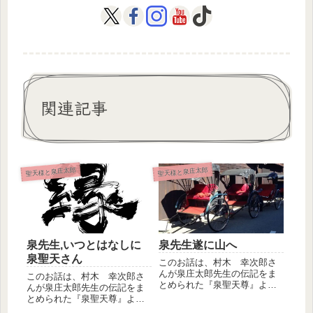
関連記事
聖天様と泉庄太郎
聖天様と泉庄太郎
泉先生,いつとはなしに
泉先生遂に山へ
泉聖天さん
このお話は、村木 幸次郎さ
んが泉庄太郎先生の伝記をま
このお話は、村木 幸次郎さ
とめられた『泉聖天尊』よ
んが泉庄太郎先生の伝記をま
り 抜粋引用した泉庄太郎先
とめられた『泉聖天尊』よ
生と聖天様...
り 抜粋引用した泉庄太郎先