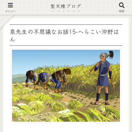
聖天様ブログ
【注意喚起】偽サイト及び偽情報に注意 ▶確認する◀
メニュー
検索
泉先生の不思議なお話15-へらこい沖野は
ん