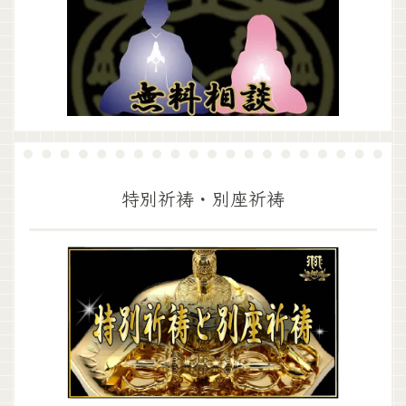
特別祈祷・別座祈祷