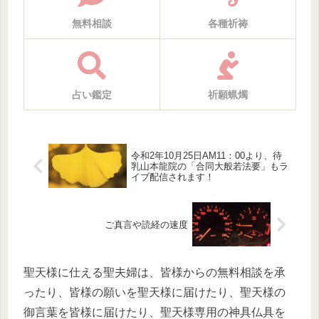
無料相談
各種祈祷
占い鑑定
祈願蝋燭
令和2年10月25日AM11：00より、待
乳山本龍院の「合同大般若法要」もラ
イブ配信されます！
ご真言や読経の速度
聖天様に仕える聖夫婦は、皆様からの無料相談を承
ったり、皆様の願いを聖天様に届けたり、聖天様の
御言葉を皆様に届けたり、聖天様専用の神具仏具を