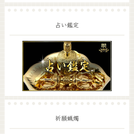
占い鑑定
祈願蝋燭