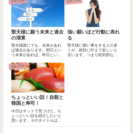
意識と行動
意識と行動
聖天様に願う未来と過去
強い願いほど行動に表れ
の清算
る
聖夫婦誰にでも、未来があれ
聖天様に願い事をする人の多
ば過去があります。明日とい
くが、絶対に叶えて欲しいと
う未来があれば、昨日という
言います。つまり絶対的な願
過去があります。聖天様に願
いであり、強い願いであるこ
い叶えて...
とを意味...
意識と行動
ちょっといい話！自殺と
韓国と寿司！
今日はネットで見つけた、ち
ょっといい話を紹介したいと
思います。そのタイトルは
「自殺と韓国と寿司」です。
これだけ見...