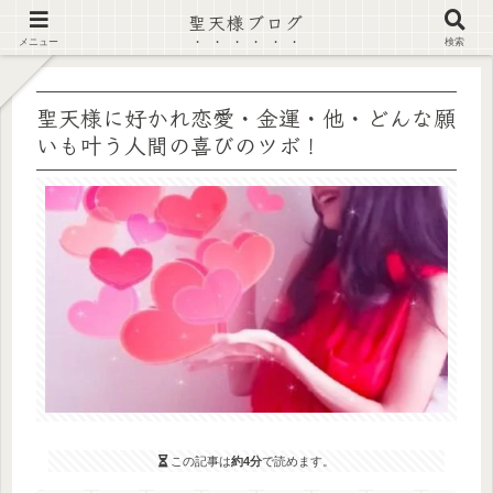
聖天様ブログ
【注意喚起】偽サイト及び偽情報に注意 ▶確認する◀
メニュー
検索
聖天様に好かれ恋愛・金運・他・どんな願
いも叶う人間の喜びのツボ！
この記事は
約4分
で読めます。