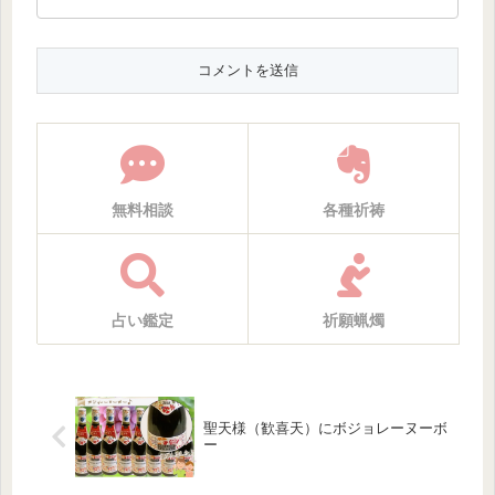
無料相談
各種祈祷
占い鑑定
祈願蝋燭
聖天様（歓喜天）にボジョレーヌーボ
ー