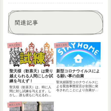
関連記事
助言と忠告
助言と忠告
聖天様（歓喜天）は乗り
新型コロナウイルスによ
越えられる人間にしか試
る願い事の自粛
練を与えず！
聖夫婦新型コロナウイルスに
よる緊急事態宣言が全国に発
聖天様（歓喜天）は、時に人
令されたことにより自粛が求
間に対し試練を与えます。し
められています。この自粛に
かし、誰も彼もに与えるわけ
は様々な...
では御座いません。聖天様
（歓喜天）...
助言と忠告