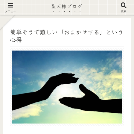
聖天様ブログ
【注意喚起】偽サイト及び偽情報に注意 ▶確認する◀
メニュー
検索
簡単そうで難しい「おまかせする」という
心得