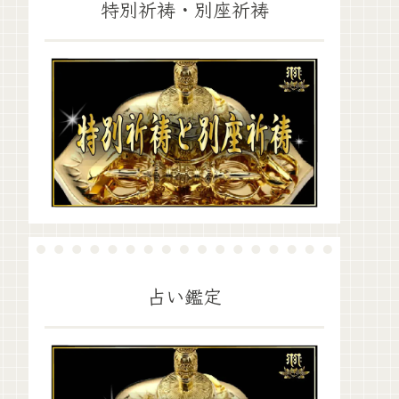
特別祈祷・別座祈祷
占い鑑定