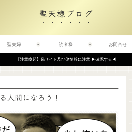
聖天様ブログ
聖夫婦
読者様
お問合せ
【注意喚起】偽サイト及び偽情報に注意 ▶確認する◀
る人間になろう！