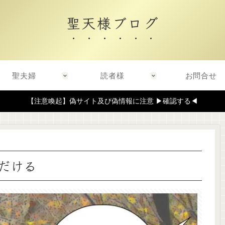
聖天様ブログ
聖夫婦
読者様
お問合せ
【注意喚起】偽サイト及び偽情報に注意 ▶確認する◀
だける