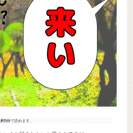
は
約5分
で読めます。