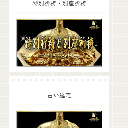
特別祈祷・別座祈祷
占い鑑定