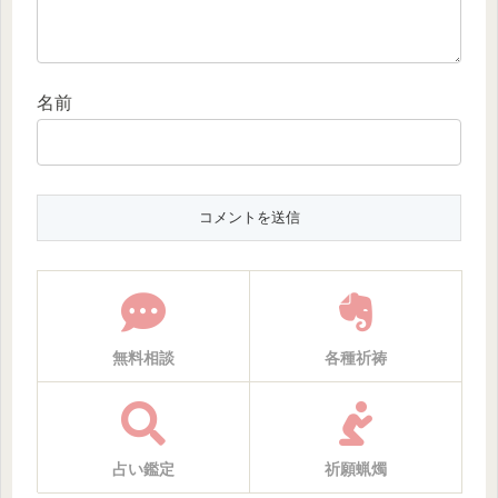
名前
無料相談
各種祈祷
占い鑑定
祈願蝋燭