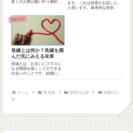
多くの人間が願い叶う御祈祷
ます。これは何度かお話した
のコツを心得ていない。今回
と思います。基本的な宿命と
は御祈祷...
は、人間として生まれたこ
と、男とし...
祈願の心得
良縁とは何か？良縁を掴
んだ先にみえる未来
良縁とは、お互いにプラスに
なる関係を築くことができる
出会いのことです。結婚にお
いては、良縁が必要不可欠で
す。本記事では、良縁の定義
や良縁と縁結びの違い、良縁
を掴んだ先に見える未来、に
ホーム
聖夫婦
現世の心得
祈願の心
ついて詳しく解説します。
得