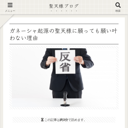
聖天様ブログ
【注意喚起】偽サイト及び偽情報に注意 ▶確認する◀
メニュー
検索
ガネーシャ起源の聖天様に願っても願い叶
わない理由
この記事は
約3分
で読めます。