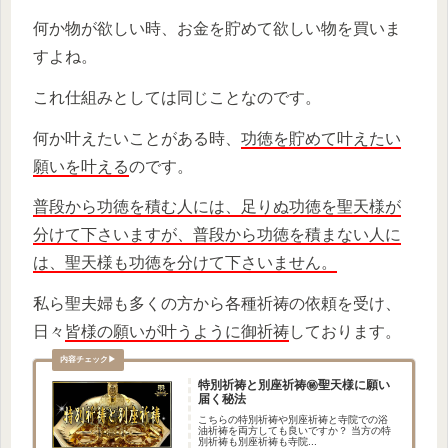
何か物が欲しい時、お金を貯めて欲しい物を買いま
すよね。
これ仕組みとしては同じことなのです。
何か叶えたいことがある時、
功徳を貯めて叶えたい
願いを叶える
のです。
普段から功徳を積む人には、足りぬ功徳を聖天様が
分けて下さいますが、普段から功徳を積まない人に
は、聖天様も功徳を分けて下さいません。
私ら聖夫婦も多くの方から各種祈祷の依頼を受け、
日々
皆様の願いが叶うように御祈祷
しております。
特別祈祷と別座祈祷㊙聖天様に願い
届く秘法
こちらの特別祈祷や別座祈祷と寺院での浴
油祈祷を両方しても良いですか？ 当方の特
別祈祷も別座祈祷も寺院...