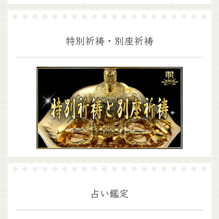
特別祈祷・別座祈祷
占い鑑定