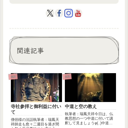
関連記事
法話
法話
寺社参拝と御利益に付い
中道と空の教え
て
執筆者：瑞鳳天祥今日は、仏
教思想の一つ中道に付いて講
僧侶様の法話執筆者：瑞鳳天
釈して見ましょうφ(..)中道と
祥師走も愈々二週目を過ぎ間
は、要するに偏らない事を意