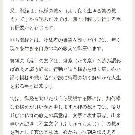
又、御経は、仏様の教え（より良く生きる為の教
え）ですから読むだけでは、無く理解し実行する事
も肝要かと存じます。
則ち御経とは、物故者の御霊を導くだけでは、無く
現在を生きる自身の為の教えで御座います。
御経の〔経〕の文字は、経糸（たて糸）と読み謂わ
ば教えと謂う経糸に行動と謂う横糸を織り更に心と
謂う模様を織り込むが故に綺羅の如く鮮やかな人生
を彩る事が出来ます。
では、御経を聞いたり自ら読誦する際には、如何様
な心構えが良いかと申しますと禅の教えでは、悟り
並びに仏様の教えの真意は、文字に表す事は、出来
無いと説き〔不立文字（ふりゅうもんじ）〕の教え
を旨として其の真意は、心から心へ刻み伝ええる