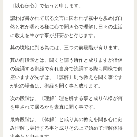
〔以心伝心〕で伝うと申します。
謂わば書かれて居る文言に囚われず霧中を歩めば自
然と衣が濡れる様に心で聞き心で理解し日々の生活
に教えを生かす事が肝要かと存じます。
其の境地に到る為には、三つの前段階が有ります。
其の前段階とは、聞くと謂う所作と成りますが僧侶
の読誦する御経で有れ自身で読誦する際も同様で御
座いますが先ずは、〔諒解〕則ち教えを聞く事です
が此の場合は、御経を聞く事と成ります。
次の段階は、〔理解〕理を解する事と成り仏様が何
を申されて居るかを素直に聞く事です。
最終段階は、〔体解〕と成り其の教えを聞き心に刻
み理解し実行する事と成りその上で始めて理解体得
出来たと申せます。