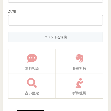
名前
無料相談
各種祈祷
占い鑑定
祈願蝋燭