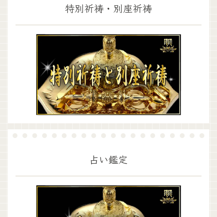
特別祈祷・別座祈祷
占い鑑定