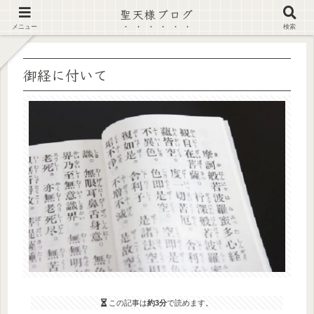
聖天様ブログ
【注意喚起】偽サイト及び偽情報に注意 ▶確認する◀
メニュー
検索
御経に付いて
この記事は
約3分
で読めます。