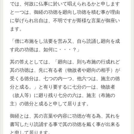
では、何故に仏事に於いて唱えられるかと申します
と一つは、御経の功徳を廻向し功徳を積む事が理由
に挙げられ出自は、不明ですが斯様な言葉が御座い
ます。
「僧に布施をし法要を営み又、自ら読誦し廻向を成
す此の功徳は、如何に・・・？」
其の答えとしては、「廻向は、則ち布施の行成れど
其の功徳は、先に有る者（物故者や廻向の相手）が
受くる徳分は、七つの内一つ、他六つは、施主の徳
分と成る。」と有り要するに七分の一は、物故者
（故人等）に廻り残り七分の六は、施主（布施の
主）の徳分と成ると申して居ります。
御経とは、其の言葉や内容に功徳が有る為、其れを
書写したり読誦する事で其の功徳を戴く事が出来る
と申して居ります。