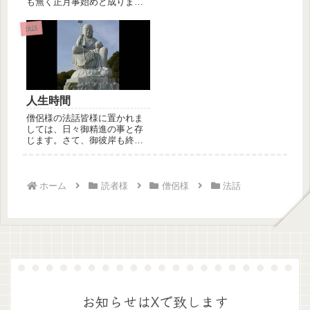
も無く正月事始めと成りまし
味...
て寺社も年末年始の仕度が始
まる時期...
法話
人生時間
僧侶様の法話皆様に置かれま
しては、日々御精進の事と存
じます。さて、御彼岸も終り
日々秋の深まりを感じる今日
この頃で...
ホーム
読者様
僧侶様
法話
お知らせはXで致します