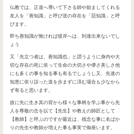
仏教では、正道へ導いて下さる師や励ましてくれる
友人を「善知識」と呼び逆の存在を「惡知識」と呼
びます。
即ち善知識が無ければ彼岸へは、到達出来ないでし
ょう
又「先立つ者は、善知識也」と謂うように身内や大
切な存在の死に依って生命の大切さや儚さ美しさ他
にも多くの事を知る事も有るでしょうし又、先達の
知恵に依り誤った道を歩まずに済む場合も少なから
ず有ると思います。
故に先に生き其の背から様々な事柄を学ぶ事から先
人を尊敬の念を以て【先生】や教えの師匠として
【教師】と呼ぶのですが最近は、残念な事に名ばか
りの先生や教師が増えた事も事実で御座います。