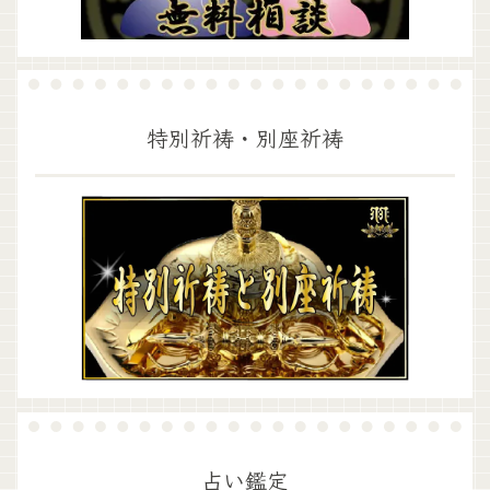
特別祈祷・別座祈祷
占い鑑定