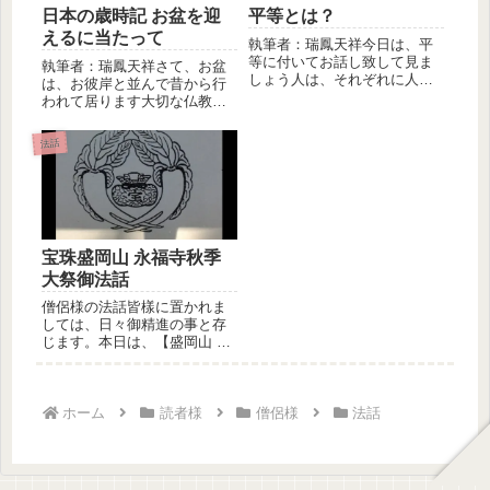
日本の歳時記 お盆を迎
平等とは？
えるに当たって
執筆者：瑞鳳天祥今日は、平
等に付いてお話し致して見ま
執筆者：瑞鳳天祥さて、お盆
しょう人は、それぞれに人生
は、お彼岸と並んで昔から行
が有りますその中に於て他人
われて居ります大切な仏教行
と比較し...
事の一つで御座います。また
正月と共...
法話
宝珠盛岡山 永福寺秋季
大祭御法話
僧侶様の法話皆樣に置かれま
しては、日々御精進の事と存
じます。本日は、【盛岡山 永
福寺】に於いて昨月十三日に
挙行致...
ホーム
読者様
僧侶様
法話