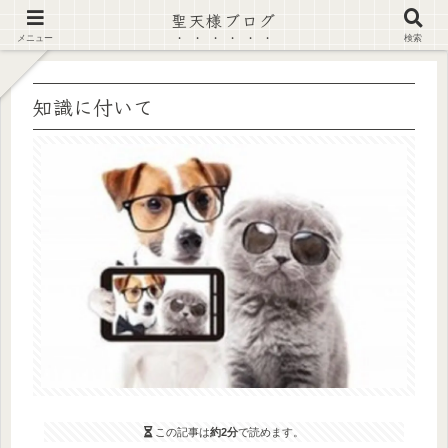
聖天様ブログ
【注意喚起】偽サイト及び偽情報に注意 ▶確認する◀
メニュー
検索
知識に付いて
この記事は
約2分
で読めます。