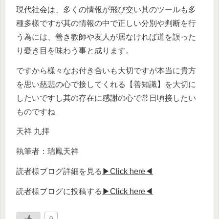
現代社会は、多くの情報が飛び交い其のツールも多
種多樣ですが其の情報の中で正しい分別や判断を行
う為には、善き教師や友人が居なければ道を誤った
り憂き目を味わう事と成ります。
ですから樣々なお付き合いも大切ですが本当に貴方
を思い慈悲の心で接してくれる【善知識】を大切に
したいですし其の存在に感謝の心で常日頃接したい
ものですね
天祥 九拝
執筆者：瑞鳳天祥
読者様ブログ詳細を見る
▶Click here◀
読者様ブログに投稿する
▶Click here◀
0