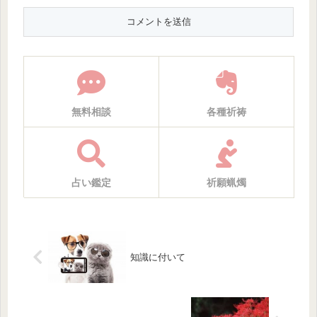
無料相談
各種祈祷
占い鑑定
祈願蝋燭
知識に付いて