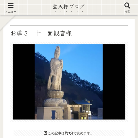
聖天様ブログ
【注意喚起】偽サイト及び偽情報に注意 ▶確認する◀
メニュー
検索
お導き 十一面観音様
この記事は
約3分
で読めます。