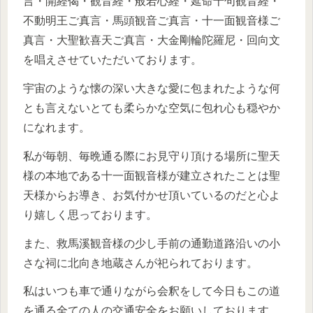
言・開経偈・観音経・般若心経・延命十句観音経・
不動明王ご真言・馬頭観音ご真言・十一面観音様ご
真言・大聖歓喜天ご真言・大金剛輪陀羅尼・回向文
を唱えさせていただいております。
宇宙のような懐の深い大きな愛に包まれたような何
とも言えないとても柔らかな空気に包れ心も穏やか
になれます。
私が毎朝、毎晩通る際にお見守り頂ける場所に聖天
様の本地である十一面観音様が建立されたことは聖
天様からお導き、お気付かせ頂いているのだと心よ
り嬉しく思っております。
また、救馬溪観音様の少し手前の通勤道路沿いの小
さな祠に北向き地蔵さんが祀られております。
私はいつも車で通りながら会釈をして今日もこの道
を通る全ての人の交通安全をお願いしております。