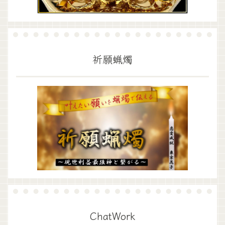
祈願蝋燭
ChatWork