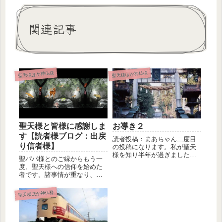
関連記事
聖天様ほか神仏様
聖天様ほか神仏様
聖天様と皆様に感謝しま
お導き２
す【読者様ブログ：出戻
読者投稿：まあちゃん二度目
り信者様】
の投稿になります。私が聖天
様を知り半年が過ぎました。
聖パパ様とのご縁からもう一
初めてお詣りした京都の雨法
度、聖天様への信仰を始めた
院様から...
者です。諸事情が重なり、
中々お寺に行けず、近くの十
一面観音堂...
聖天様ほか神仏様