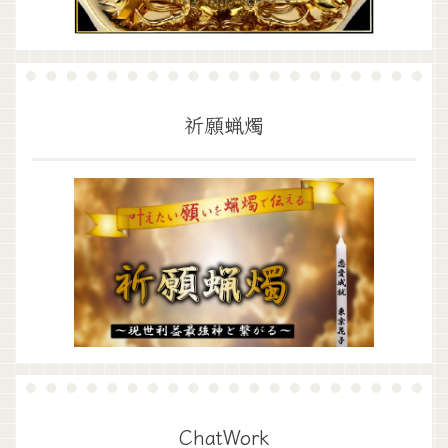
祈願蝋燭
ChatWork