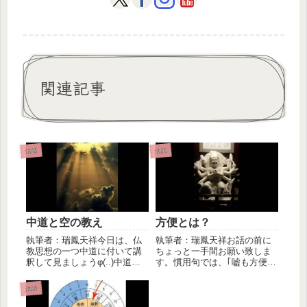
関連記事
法話
法話
中道と空の教え
方便とは？
執筆者：瑞鳳天祥今日は、仏
執筆者：瑞鳳天祥お話の前に
教思想の一つ中道に付いて講
ちょっと一手間お願い致しま
釈して見ましょうφ(..)中道と
す。慣用句では、｢嘘も方便｣
は、要するに偏らない事を意
と謂う言葉も御座いますが辞
味...
書で【...
法話