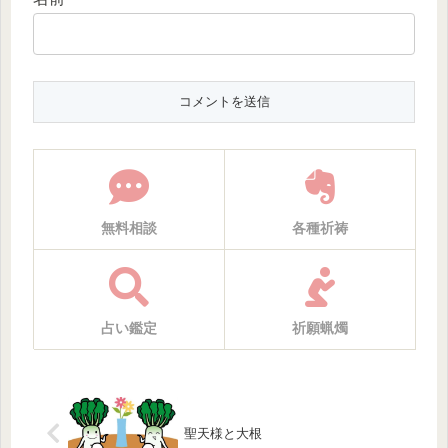
無料相談
各種祈祷
占い鑑定
祈願蝋燭
聖天様と大根