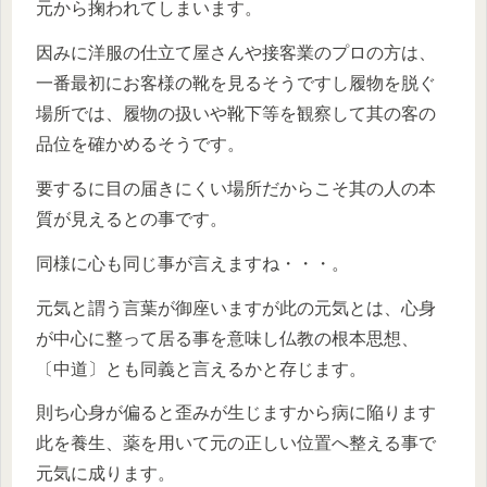
元から掬われてしまいます。
因みに洋服の仕立て屋さんや接客業のプロの方は、
一番最初にお客様の靴を見るそうですし履物を脱ぐ
場所では、履物の扱いや靴下等を観察して其の客の
品位を確かめるそうです。
要するに目の届きにくい場所だからこそ其の人の本
質が見えるとの事です。
同様に心も同じ事が言えますね・・・。
元気と謂う言葉が御座いますが此の元気とは、心身
が中心に整って居る事を意味し仏教の根本思想、
〔中道〕とも同義と言えるかと存じます。
則ち心身が偏ると歪みが生じますから病に陥ります
此を養生、薬を用いて元の正しい位置へ整える事で
元気に成ります。