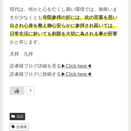
現代は、何かと心を亡くし易い環境では、御座いま
すが少なくとも
寺院参拝の折には、此の言葉を思い
出され心身を整え御心安らかに参拝され延いては、
日常生活に於いても刹那を大切に為される事が肝要
かと存じます。
天祥 九拝
読者様ブログ詳細を見る
▶Click here◀
読者様ブログに投稿する
▶Click here◀
0
法話
読者様