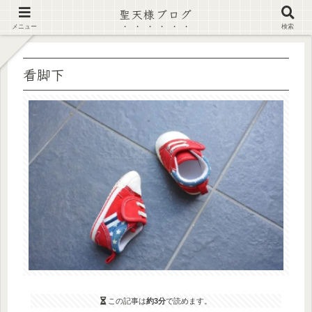
聖天様ブログ
【注意喚起】偽サイト及び偽情報に注意 ▶確認する◀
メニュー
検索
看脚下
この記事は
約3分
で読めます。