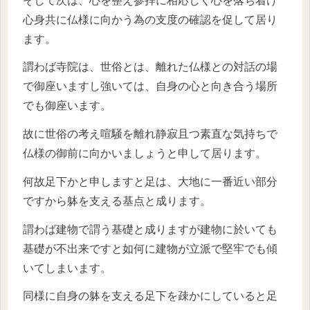
そして次は、心を整え参拝に相応しく心を落ち着け
心身共に仏様に向かう為の支度の確認を促して居り
ます。
謂わば寺院は、世俗とは、離れた仏様との対話の場
で御座いますし強いては、自身の心と向き合う場所
でも御座います。
故に世俗の考え喧騒を離れ静寂且つ素直な気持ちで
仏様の御前に向かいましょうと申して居ります。
何故足下かと申しますと足は、大地に一番近い部分
ですから躰を支える基点と成ります。
謂わば建物で謂う基礎と成りますが建物に於いても
基礎が不出来ですと如何に建物が立派で堅牢でも傾
いてしまいます。
同様に自身の躰を支える足下を疎かにしていると足