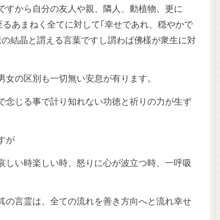
｣ですから自分の友人や親、隣人、動植物、更に
至るあまねく全てに対して｢幸せであれ、穏やかで
悲の結晶と謂える言葉ですし謂わば佛樣が衆生に対
男女の区別も一切無い安息が有ります。
で念じる事で計り知れない功徳と祈りの力が生ず
すが
哀しい時楽しい時、怒りに心が波立つ時、一呼吸
其の言霊は、全ての流れを善き方向へと流れ幸せ