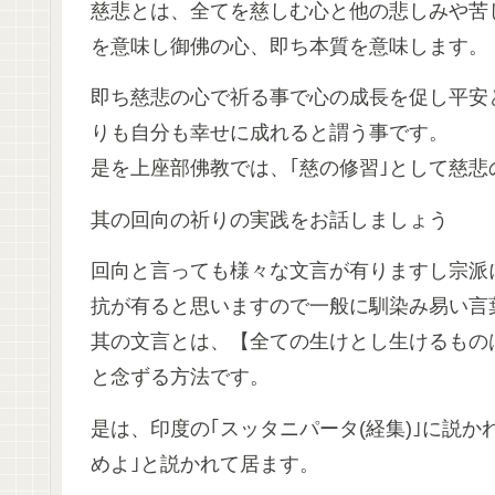
慈悲とは、全てを慈しむ心と他の悲しみや苦
を意味し御佛の心、即ち本質を意味します。
即ち慈悲の心で祈る事で心の成長を促し平安
りも自分も幸せに成れると謂う事です。
是を上座部佛教では、｢慈の修習｣として慈悲
其の回向の祈りの実践をお話しましょう
回向と言っても様々な文言が有りますし宗派
抗が有ると思いますので一般に馴染み易い言
其の文言とは、【全ての生けとし生けるもの
と念ずる方法です。
是は、印度の｢スッタニパータ(経集)｣に説
めよ｣と説かれて居ます。