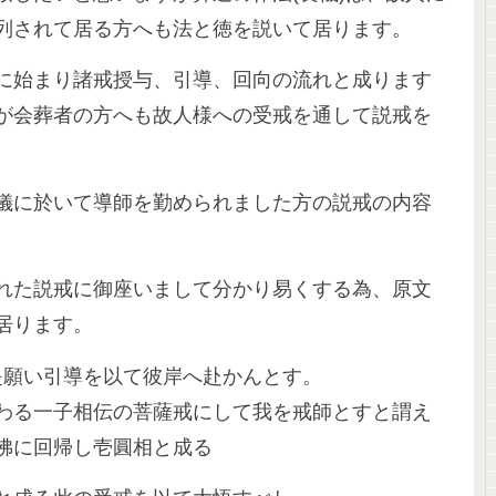
列されて居る方へも法と徳を説いて居ります。
に始まり諸戒授与、引導、回向の流れと成ります
が会葬者の方へも故人様への受戒を通して説戒を
儀に於いて導師を勤められました方の説戒の内容
れた説戒に御座いまして分かり易くする為、原文
居ります。
是願い引導を以て彼岸へ赴かんとす。
わる一子相伝の菩薩戒にして我を戒師とすと謂え
佛に回帰し壱圓相と成る