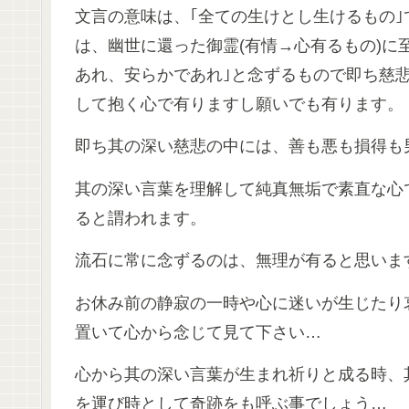
文言の意味は、｢全ての生けとし生けるもの
は、幽世に還った御霊(有情→心有るもの)に
あれ、安らかであれ｣と念ずるもので即ち慈
して抱く心で有りますし願いでも有ります。
即ち其の深い慈悲の中には、善も悪も損得も
其の深い言葉を理解して純真無垢で素直な心
ると謂われます。
流石に常に念ずるのは、無理が有ると思いま
お休み前の静寂の一時や心に迷いが生じたり
置いて心から念じて見て下さい…
心から其の深い言葉が生まれ祈りと成る時、
を運び時として奇跡をも呼ぶ事でしょう…