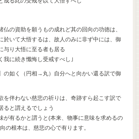
と成る此の受戒を以て大悟すべし
諸仏の資助を願うもの成れど其の回向の功徳は、
に於いて大悟するは、故人のみに非ず中には、御
に与り大悟に至る者も居る
く我に続き懺悔し受戒すべし｣
】の如く（円相→丸）自分へと向かい還る訳で御
欲を伴わない慈悲の祈りは、奇跡すら起こす訳で
居ると謂えるでしょう
味が有るかと謂うと(本来、物事に意味を求めるの
回向の根本は、慈悲の心で有ります。