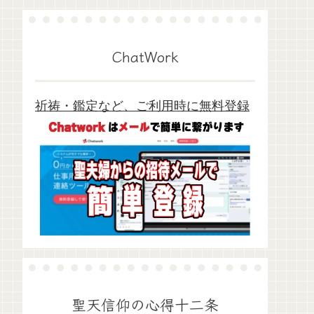
ChatWork
祈祷・鑑定など、ご利用時に無料登録
聖天信仰の心得十二条