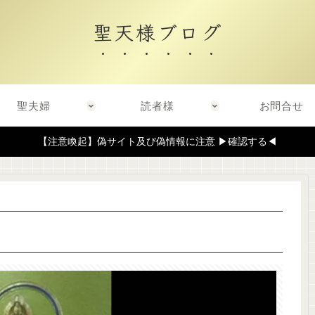
聖天様ブログ
聖夫婦
読者様
お問合せ
【注意喚起】偽サイト及び偽情報に注意 ▶確認する◀