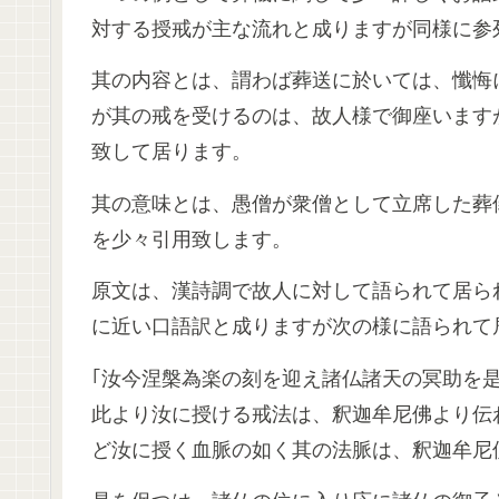
対する授戒が主な流れと成りますが同様に参
其の内容とは、謂わば葬送に於いては、懺悔
が其の戒を受けるのは、故人様で御座います
致して居ります。
其の意味とは、愚僧が衆僧として立席した葬
を少々引用致します。
原文は、漢詩調で故人に対して語られて居ら
に近い口語訳と成りますが次の様に語られて
｢汝今涅槃為楽の刻を迎え諸仏諸天の冥助を
此より汝に授ける戒法は、釈迦牟尼佛より伝
ど汝に授く血脈の如く其の法脈は、釈迦牟尼