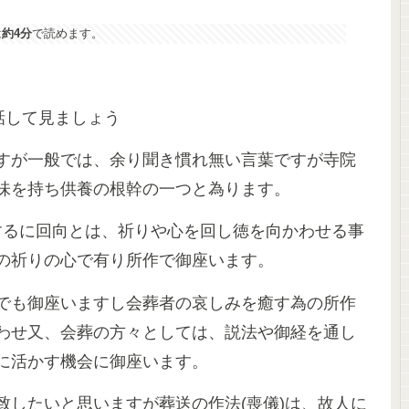
は
約4分
で読めます。
話して見ましょう
すが一般では、余り聞き慣れ無い言葉ですが寺院
味を持ち供養の根幹の一つと為ります。
するに回向とは、祈りや心を回し徳を向かわせる事
の祈りの心で有り所作で御座います。
でも御座いますし会葬者の哀しみを癒す為の所作
わせ又、会葬の方々としては、説法や御経を通し
に活かす機会に御座います。
致したいと思いますが葬送の作法(喪儀)は、故人に