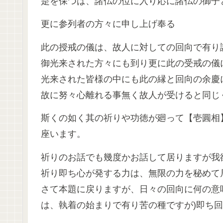
是を保つは、諸仏の位に入り応に諸仏の御子
更に参列者の方々に申し上げ奉る
此の授戒の儀は、故人に対しての回向で有り
御光来された方々にも到り更に此の受戒の儀
光来された皆様の中にも此の縁と回向の余慶
故に努々心離れる事無く故人が受けると同じ
斯くの如く其の祈りや功徳が廻って【壱圓相
座います。
祈りのお話でも幾度かお話して居りますが我
祈り即ち心が発する力は、無限の力を秘めて
さて本題に戻りますが、日々の回向に何の意
は、執着の始まりで有り苦の種ですが)即ち