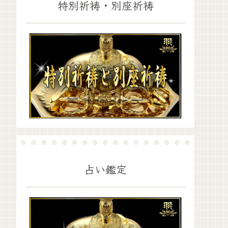
特別祈祷・別座祈祷
占い鑑定