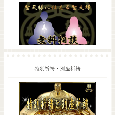
特別祈祷・別座祈祷