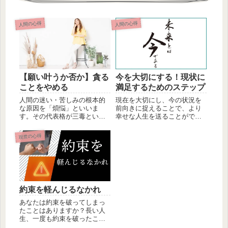
人間の心得
人間の心得
【願い叶うか否か】貪る
今を大切にする！現状に
ことをやめる
満足するためのステップ
人間の迷い・苦しみの根本的
現在を大切にし、今の状況を
な原因を「煩悩」といいま
前向きに捉えることで、より
す。その代表格が三毒といわ
幸せな人生を送ることができ
れています。「心の三毒」
ます。そこで、今回は現状に
貪：むさぼり...
満足するためのステップをご
現世の心得
紹介します。
約束を軽んじるなかれ
あなたは約束を破ってしまっ
たことはありますか？長い人
生、一度も約束を破ったこと
がない人はいないかもしれま