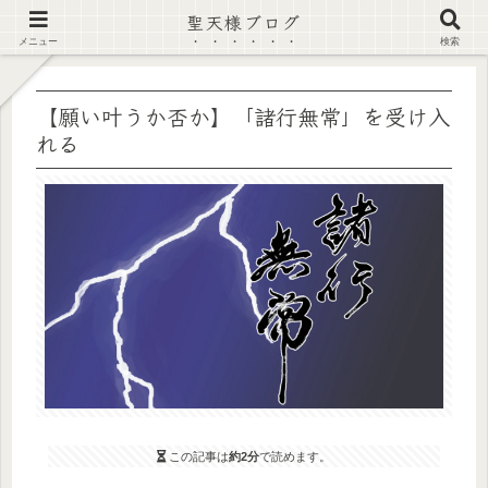
聖天様ブログ
【注意喚起】偽サイト及び偽情報に注意 ▶確認する◀
メニュー
検索
【願い叶うか否か】「諸行無常」を受け入
れる
この記事は
約2分
で読めます。