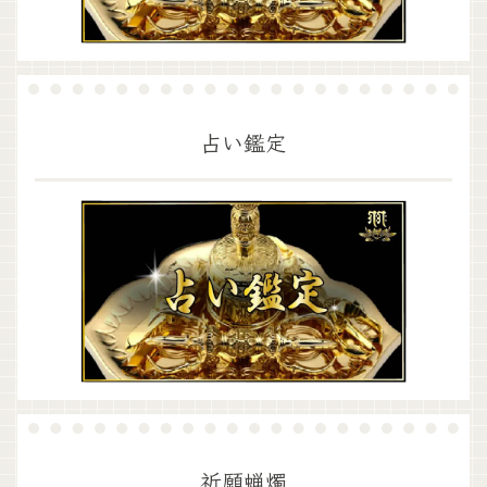
占い鑑定
祈願蝋燭