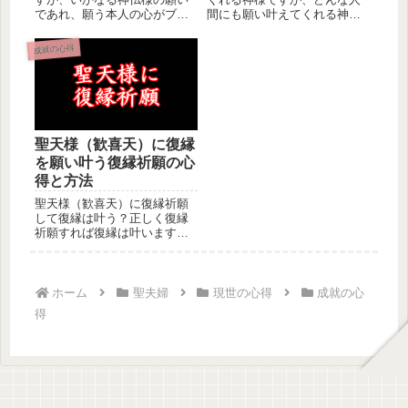
間にも願い叶えてくれる神様
であれ、願う本人の心がブレ
では御座いません。聖天様か
ては、叶う願いも叶い難しと
ら願い叶...
なります...
成就の心得
聖天様（歓喜天）に復縁
を願い叶う復縁祈願の心
得と方法
聖天様（歓喜天）に復縁祈願
して復縁は叶う？正しく復縁
祈願すれば復縁は叶います。
だって、聖天様（歓喜天）
は、どんな...
ホーム
聖夫婦
現世の心得
成就の心
得