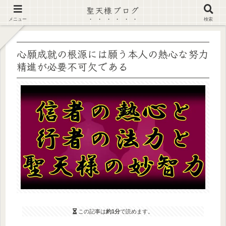
聖天様ブログ
【注意喚起】偽サイト及び偽情報に注意 ▶確認する◀
メニュー
検索
心願成就の根源には願う本人の熱心な努力
精進が必要不可欠である
この記事は
約1分
で読めます。