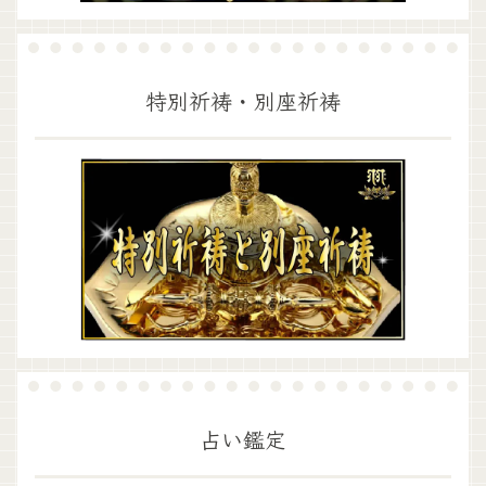
特別祈祷・別座祈祷
占い鑑定