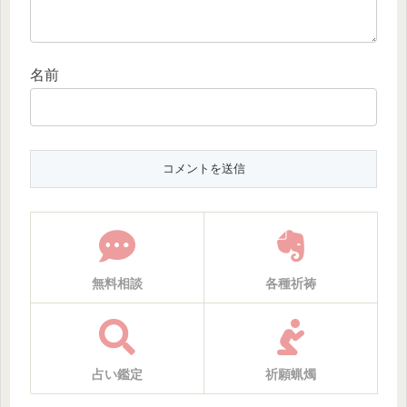
名前
無料相談
各種祈祷
占い鑑定
祈願蝋燭