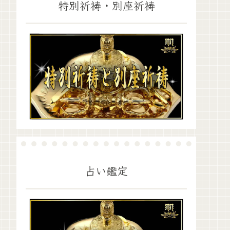
特別祈祷・別座祈祷
占い鑑定