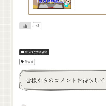
+2
聖天様と湛海律師
聖夫婦
皆様からのコメントお待ちして