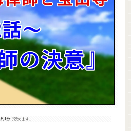
は
約1分
で読めます。