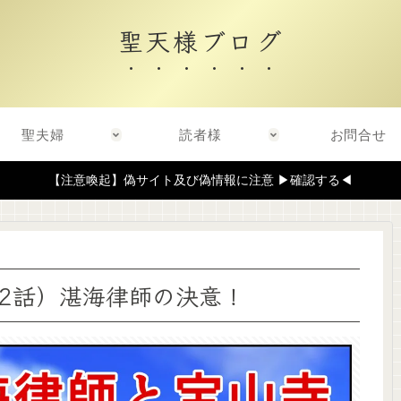
聖天様ブログ
聖夫婦
読者様
お問合せ
【注意喚起】偽サイト及び偽情報に注意 ▶確認する◀
2話）湛海律師の決意！