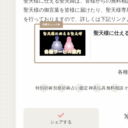
聖天様に仕える聖夫婦は、皆様からの無料相
聖天様の御言葉を皆様に届けたり、聖天様専
を行っておりますので、詳しくは下記リンク
聖天様に仕え
各種
特別祈祷
別座祈祷
占い鑑定
神具仏具
無料相談
シェアする