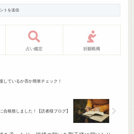
占い鑑定
祈願蝋燭
接しているか否か簡単チェック！
に合格致しました！【読者様ブログ】