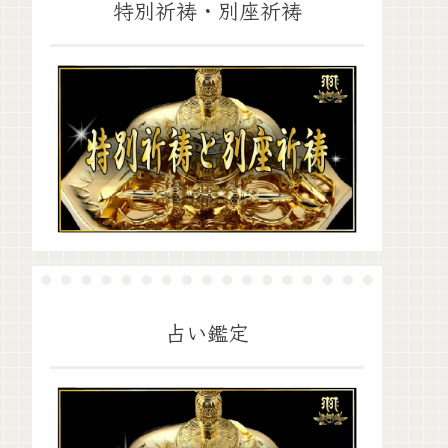
特別祈祷・別座祈祷
占い鑑定