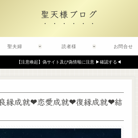
聖天様ブログ
聖夫婦
読者様
お問合せ
【注意喚起】偽サイト及び偽情報に注意 ▶確認する◀
良縁成就❤恋愛成就❤復縁成就❤結