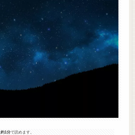
は
約1分
で読めます。