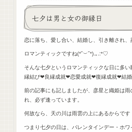
七夕は男と女の御縁日
恋に落ち、愛し合い、結婚し、引き離され、
ロマンティックですね(*˘︶˘*).｡.:*♡
そんな七夕というロマンティックな日に多い
縁結び❤良縁成就❤恋愛成就❤復縁成就❤結
前の記事にも記しましたが、彦星と織姫は雨
れ、必ず逢っています。
何故なら、天の川は雨雲の上にあるからです
つまり七夕の日は、バレンタインデー・ホワ