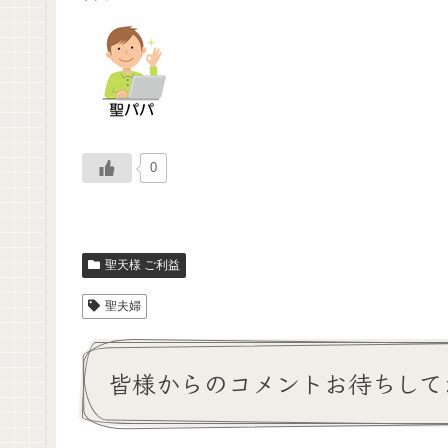
0
聖天様 ご利益
聖夫婦
皆様からのコメントお待ちして