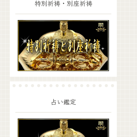
特別祈祷・別座祈祷
占い鑑定