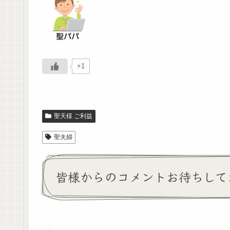
+1
聖天様 ご利益
聖夫婦
皆様からのコメントお待ちして