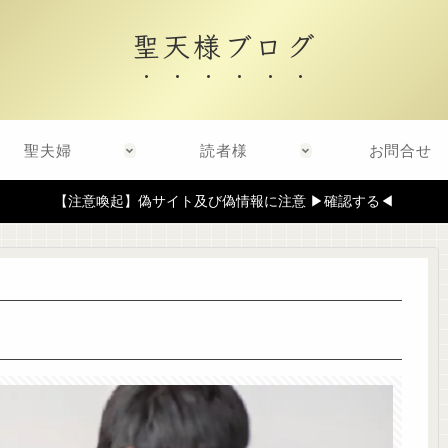
聖天様ブログ
聖夫婦
読者様
お問合せ
【注意喚起】偽サイト及び偽情報に注意 ▶確認する◀