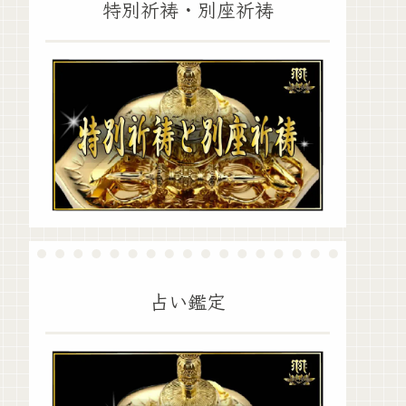
特別祈祷・別座祈祷
占い鑑定