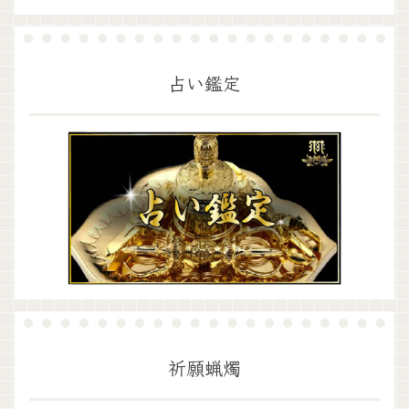
占い鑑定
祈願蝋燭