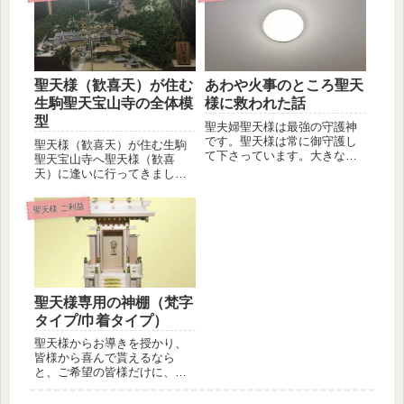
聖天様（歓喜天）が住む
あわや火事のところ聖天
生駒聖天宝山寺の全体模
様に救われた話
型
聖夫婦聖天様は最強の守護神
です。聖天様は常に御守護し
聖天様（歓喜天）が住む生駒
て下さっています。大きな災
聖天宝山寺へ聖天様（歓喜
難は勿論のこと、小さな災難
天）に逢いに行ってきまし
からも御...
た。もちろん聖天様（歓喜
天）は生駒聖天...
聖天様 ご利益
聖天様専用の神棚（梵字
タイプ/巾着タイプ）
聖天様からお導きを授かり、
皆様から喜んで貰えるなら
と、ご希望の皆様だけに、聖
天様の専用の商品（神具仏
具・その他）...