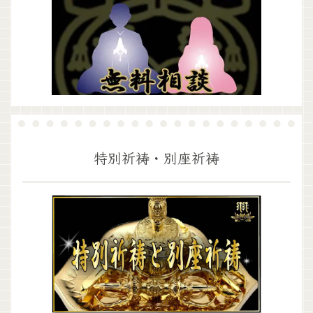
特別祈祷・別座祈祷