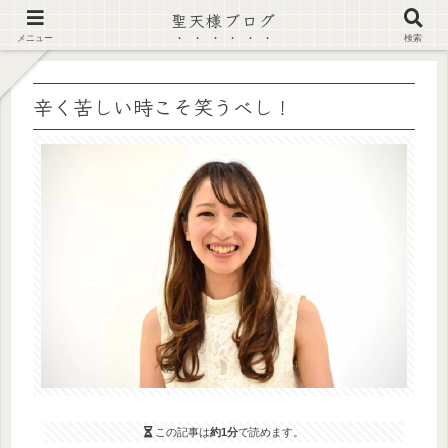
聖天様ブログ
【注意喚起】偽サイト及び偽情報に注意 ▶確認する◀
メニュー
検索
辛く苦しい時こそ笑うべし！
この記事は
約1分
で読めます。